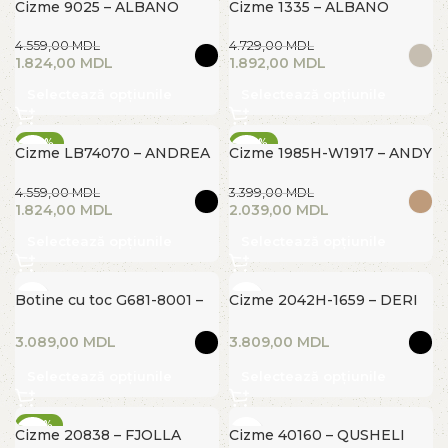
Cizme 9025 – ALBANO
Cizme 1335 – ALBANO
FIERBINTE
FIERBINTE
4.559,00
MDL
4.729,00
MDL
1.824,00
MDL
1.892,00
MDL
Selectează opțiunile
Selectează opțiunile
-60%
-40%
Cizme LB74070 – ANDREA
Cizme 1985H-W1917 – ANDY
FIERBINTE
FIERBINTE
MORELLI
CARRY
4.559,00
MDL
3.399,00
MDL
1.824,00
MDL
2.039,00
MDL
Selectează opțiunile
Selectează opțiunile
Botine cu toc G681-8001 –
Cizme 2042H-1659 – DERI
DERI HEEL
HEEL
MDL
MDL
Selectează opțiunile
Selectează opțiunile
-50%
Cizme 20838 – FJOLLA
Cizme 40160 – QUSHELI
FIERBINTE