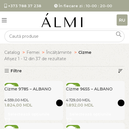
+373 788 37 238
În fiecare zi : 10-00 : 20-00
RU
Catalog
Femei
Încălțăminte
Cizme
Afișez 1 - 12 din 37 de rezultate
Filtre
-60%
-60%
Cizme 9785 – ALBANO
Cizme 9655 – ALBANO
FIERBINTE
FIERBINTE
4.559,00
MDL
4.729,00
MDL
1.824,00
MDL
1.892,00
MDL
Selectează opțiunile
Selectează opțiunile
-60%
-60%