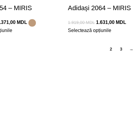
054 – MIRIS
Adidași 2064 – MIRIS
.371,00
MDL
1.631,00
MDL
1.919,00
MDL
iunile
Selectează opțiunile
1
2
3
→