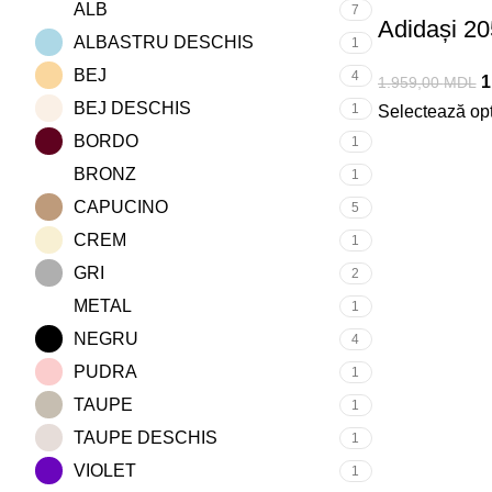
ALB
7
Adidași 2
ALBASTRU DESCHIS
1
BEJ
4
1
1.959,00
MDL
BEJ DESCHIS
1
Selectează opț
BORDO
1
BRONZ
1
CAPUCINO
5
CREM
1
GRI
2
METAL
1
NEGRU
4
PUDRA
1
TAUPE
1
TAUPE DESCHIS
1
VIOLET
1