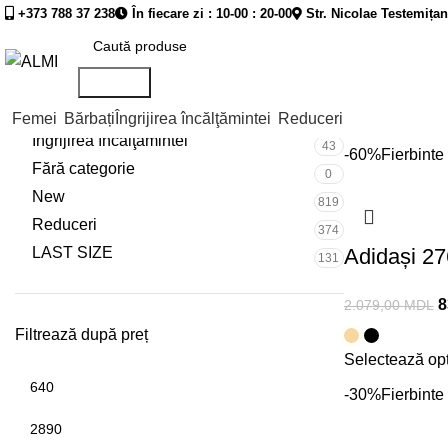
+373 788 37 238
În fiecare zi : 10-00 : 20-00
Str. Nicolae Testemița
Categorii de produse
Prima pagină
Căutare
Femei
933
Bărbați
Femei
Bărbați
Îngrijirea încălţămintei
Reduceri
284
Îngrijirea încălţămintei
43
-60%
Fierbinte
Fără categorie
0
New
819
Reduceri
374
LAST SIZE
Adidași 2
131
8
2.079,00
MDL
Filtrează după preț
Selectează opț
-30%
Fierbinte