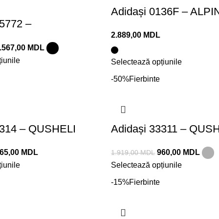
Adidași 0136F – ALP
25772 –
2.889,00
MDL
A&MILAN
.567,00
MDL
iunile
Selectează opțiunile
-50%
Fierbinte
3314 – QUSHELI
Adidași 33311 – QUS
65,00
MDL
960,00
MDL
1.919,00
MDL
iunile
Selectează opțiunile
-15%
Fierbinte