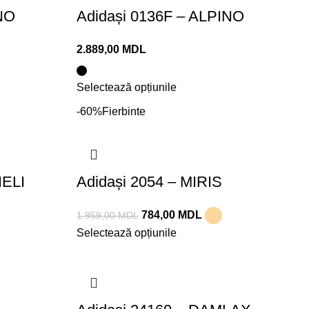
INO
Adidași 0136F – ALPINO
2.889,00
MDL
Selectează opțiunile
-60%
Fierbinte
HELI
Adidași 2054 – MIRIS
784,00
MDL
1.959,00
MDL
Selectează opțiunile