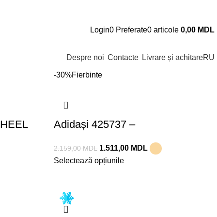
Arată
9
12
18
24
Login
0
Preferate
0
articole
0,00
MDL
Despre noi
Contacte
Livrare și achitare
RU
-30%
Fierbinte
I HEEL
Adidași 425737 –
KRISTINA&MILAN
1.511,00
MDL
2.159,00
MDL
Selectează opțiunile