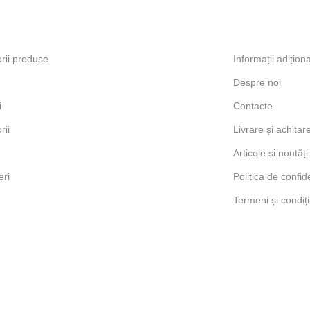
rii produse
Informații adițion
Despre noi
i
Contacte
rii
Livrare și achitar
Articole și noutăți
ri
Politica de confide
Termeni și condiți