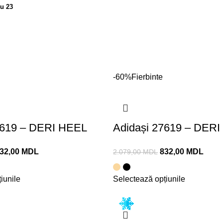
nu 23
Catalog
Femei
Încălțăminte
Adidași
-60%
Fierbinte
7619 – DERI HEEL
Adidași 27619 – DER
32,00
MDL
832,00
MDL
2.079,00
MDL
iunile
Selectează opțiunile