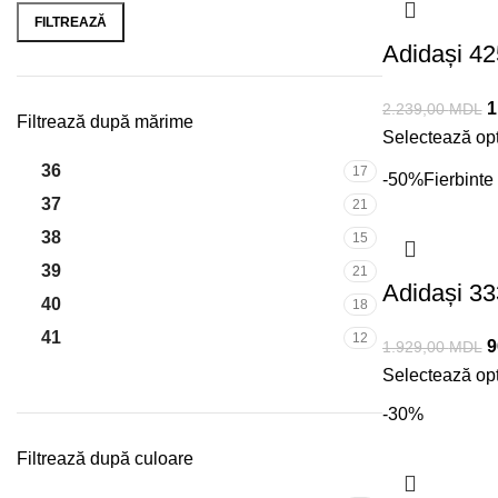
FILTREAZĂ
Adidași 4
KRISTIN
1
2.239,00
MDL
Filtrează după mărime
Selectează opț
36
17
-50%
Fierbinte
37
21
38
15
39
21
Adidași 3
40
18
41
12
9
1.929,00
MDL
Selectează opț
-30%
Filtrează după culoare