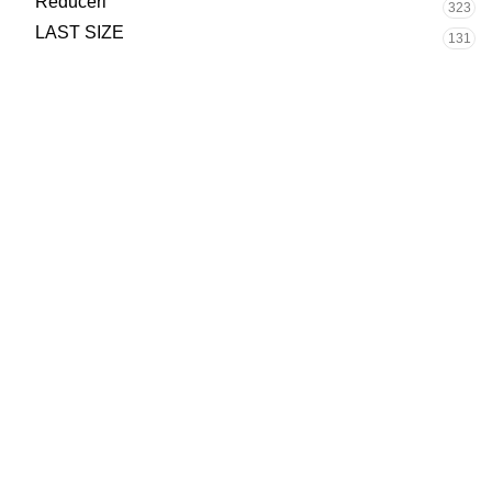
Reduceri
323
LAST SIZE
131