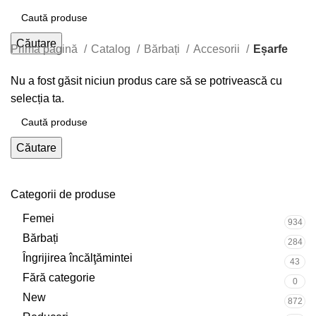
Căutare
Prima pagină
Catalog
Bărbați
Accesorii
Eșarfe
Nu a fost găsit niciun produs care să se potrivească cu
selecția ta.
Căutare
Categorii de produse
Femei
934
Bărbați
284
Îngrijirea încălţămintei
43
Fără categorie
0
New
872