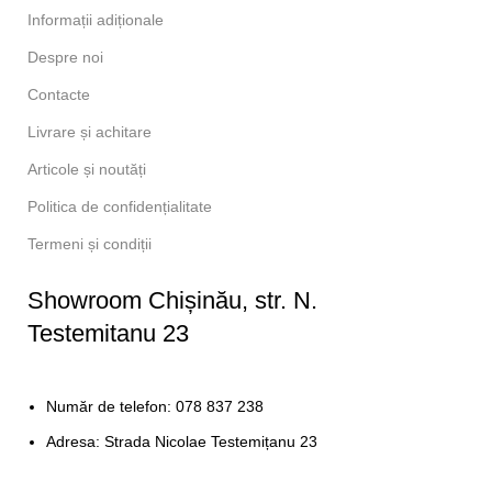
Informații adiționale
Despre noi
Contacte
Livrare și achitare
Articole și noutăți
Politica de confidențialitate
Termeni și condiții
Showroom Chișinău, str. N.
Testemitanu 23
Număr de telefon: 078 837 238
Adresa: Strada Nicolae Testemițanu 23
Program de lucru: În fiecare zi de la 10:00 - 20:00