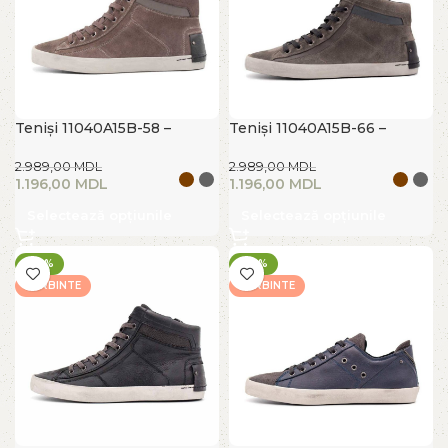
Teniși 11040A15B-58 –
Teniși 11040A15B-66 –
CRIME LONDON
CRIME LONDON
2.989,00
MDL
2.989,00
MDL
1.196,00
MDL
1.196,00
MDL
Selectează opțiunile
Selectează opțiunile
-60%
-60%
FIERBINTE
FIERBINTE