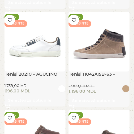
Selectează opțiunile
Selectează opțiunile
-60%
-60%
FIERBINTE
FIERBINTE
Teniși 20210 – AGUCINO
Teniși 11042A15B-63 –
CRIME LONDON
1.739,00
MDL
2.989,00
MDL
696,00
MDL
1.196,00
MDL
Selectează opțiunile
Selectează opțiunile
-60%
-60%
FIERBINTE
FIERBINTE