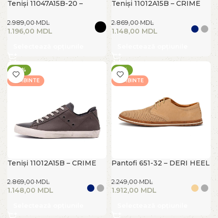
Teniși 11047A15B-20 –
Teniși 11012A15B – CRIME
CRIME LONDON
LONDON
2.989,00
MDL
2.869,00
MDL
1.196,00
MDL
1.148,00
MDL
Selectează opțiunile
Selectează opțiunile
-60%
-15%
FIERBINTE
FIERBINTE
Teniși 11012A15B – CRIME
Pantofi 651-32 – DERI HEEL
LONDON
2.249,00
MDL
2.869,00
MDL
1.912,00
MDL
1.148,00
MDL
Selectează opțiunile
Selectează opțiunile