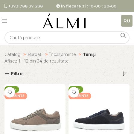
+373 788 37 238
În fiecare zi : 10-00 : 20-00
RU
Catalog
Bărbați
Încălțăminte
Teniși
Afișez 1 - 12 din 34 de rezultate
Filtre
-60%
-60%
FIERBINTE
FIERBINTE