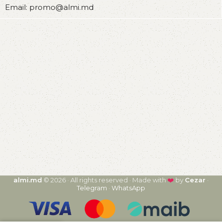
Email: promo@almi.md
almi.md
© 2026 · All rights reserved · Made with
❤️
by
Cezar
·
Telegram
·
WhatsApp