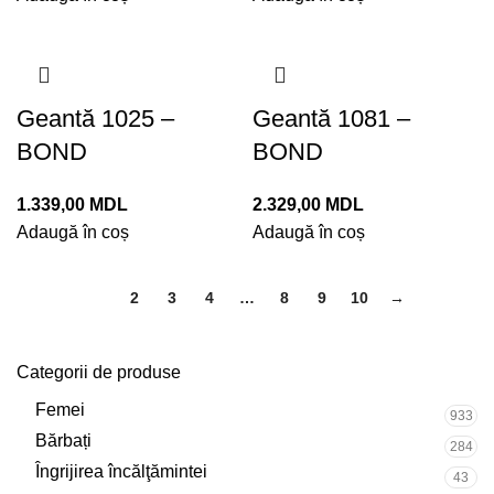
Geantă 1025 –
Geantă 1081 –
BOND
BOND
1.339,00
MDL
2.329,00
MDL
Adaugă în coș
Adaugă în coș
1
2
3
4
…
8
9
10
→
Categorii de produse
Femei
933
Bărbați
284
Îngrijirea încălţămintei
43