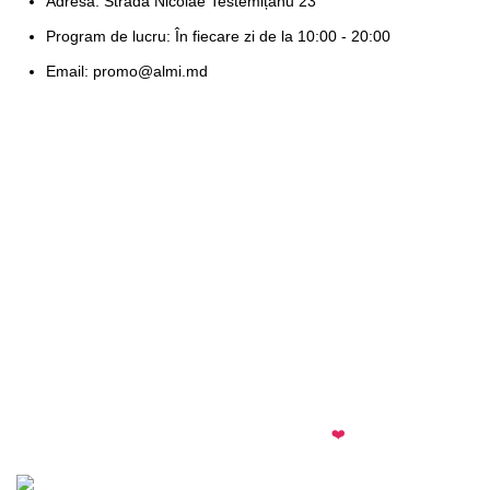
Adresa: Strada Nicolae Testemițanu 23
Program de lucru: În fiecare zi de la 10:00 - 20:00
Email: promo@almi.md
almi.md
© 2026 · All rights reserved · Made with
❤️
by
Cezar
·
Telegram
·
WhatsApp