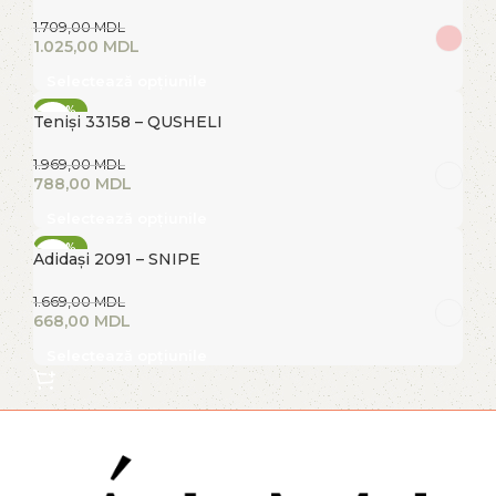
1.709,00
MDL
1.025,00
MDL
Selectează opțiunile
-60%
Teniși 33158 – QUSHELI
FIERBINTE
1.969,00
MDL
788,00
MDL
Selectează opțiunile
-60%
Adidași 2091 – SNIPE
FIERBINTE
1.669,00
MDL
668,00
MDL
Selectează opțiunile