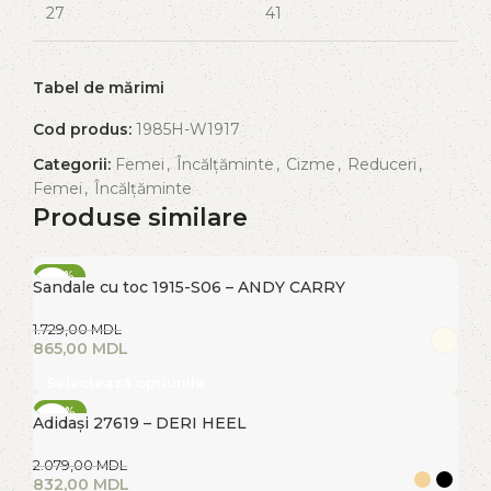
27
41
Tabel de mărimi
Cod produs:
1985H-W1917
Categorii:
Femei
,
Încălțăminte
,
Cizme
,
Reduceri
,
Femei
,
Încălțăminte
Produse similare
-50%
Sandale cu toc 1915-S06 – ANDY CARRY
FIERBINTE
1.729,00
MDL
865,00
MDL
Selectează opțiunile
-60%
Adidași 27619 – DERI HEEL
FIERBINTE
2.079,00
MDL
832,00
MDL