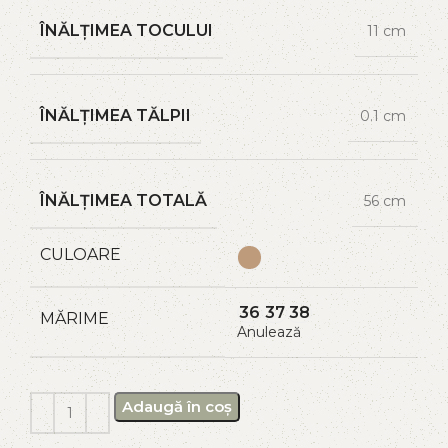
ÎNĂLȚIMEA TOCULUI
11 cm
ÎNĂLȚIMEA TĂLPII
0.1 cm
ÎNĂLȚIMEA TOTALĂ
56 cm
CULOARE
36
37
38
MĂRIME
Anulează
Adaugă în coș