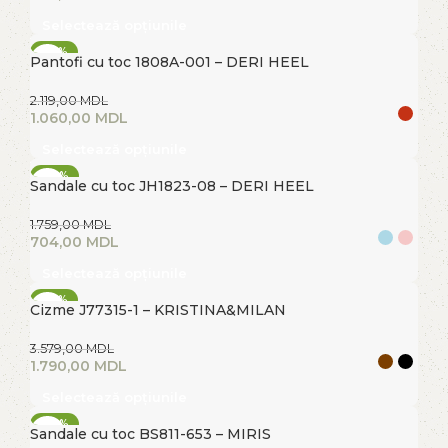
Selectează opțiunile
-50%
Pantofi cu toc 1808A-001 – DERI HEEL
FIERBINTE
2.119,00
MDL
1.060,00
MDL
Selectează opțiunile
-60%
Sandale cu toc JH1823-08 – DERI HEEL
FIERBINTE
1.759,00
MDL
704,00
MDL
Selectează opțiunile
-50%
Cizme J77315-1 – KRISTINA&MILAN
FIERBINTE
3.579,00
MDL
1.790,00
MDL
Selectează opțiunile
-40%
Sandale cu toc BS811-653 – MIRIS
FIERBINTE