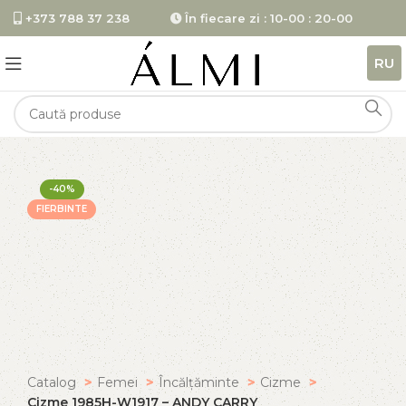
+373 788 37 238
În fiecare zi : 10-00 : 20-00
RU
-40%
FIERBINTE
Catalog
Femei
Încălțăminte
Cizme
Cizme 1985H-W1917 – ANDY CARRY