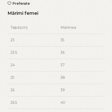
Preferate
Mărimi femei
Talpă(cm)
Mărimea
23
35
23.5
36
24
37
25
38
26
39
26.5
40