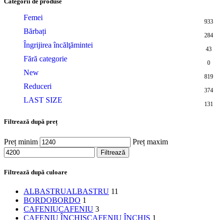
Categorii de produse
Femei
933
Bărbați
284
Îngrijirea încălţămintei
43
Fără categorie
0
New
819
Reduceri
374
LAST SIZE
131
Filtrează după preț
Preț minim
Preț maxim
Filtrează
Filtrează după culoare
ALBASTRU
ALBASTRU
11
BORDO
BORDO
1
CAFENIU
CAFENIU
3
CAFENIU ÎNCHIS
CAFENIU ÎNCHIS
1