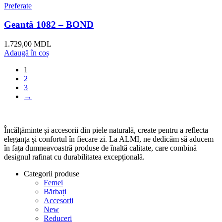
Preferate
Geantă 1082 – BOND
1.729,00
MDL
Adaugă în coș
1
2
3
→
Încălțăminte și accesorii din piele naturală, create pentru a reflecta
eleganța și confortul în fiecare zi. La ALMI, ne dedicăm să aducem
în fața dumneavoastră produse de înaltă calitate, care combină
designul rafinat cu durabilitatea excepțională.
Categorii produse
Femei
Bărbați
Accesorii
New
Reduceri