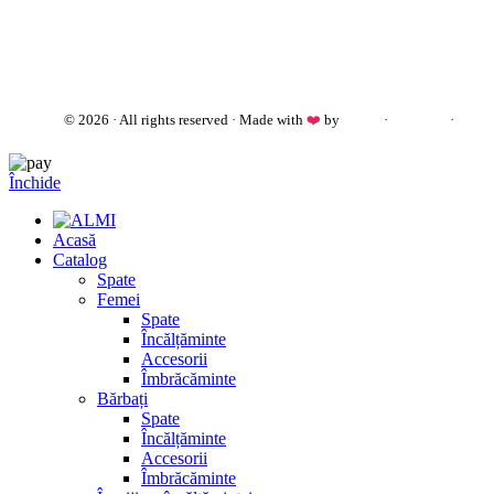
almi.md
© 2026 · All rights reserved · Made with
❤️
by
Cezar
·
Telegram
·
WhatsApp
Închide
Acasă
Catalog
Spate
Femei
Spate
Încălțăminte
Accesorii
Îmbrăcăminte
Bărbați
Spate
Încălțăminte
Accesorii
Îmbrăcăminte