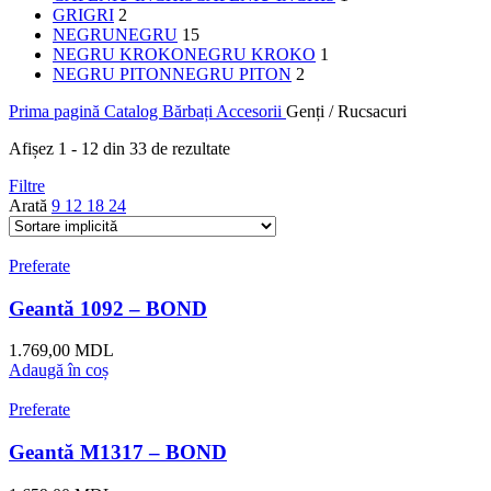
GRI
GRI
2
NEGRU
NEGRU
15
NEGRU KROKO
NEGRU KROKO
1
NEGRU PITON
NEGRU PITON
2
Prima pagină
Catalog
Bărbați
Accesorii
Genți / Rucsacuri
Afișez 1 - 12 din 33 de rezultate
Filtre
Arată
9
12
18
24
Preferate
Geantă 1092 – BOND
1.769,00
MDL
Adaugă în coș
Preferate
Geantă M1317 – BOND