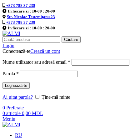
+373 788 37 238
În fiecare zi : 10-00 : 20-00
Str. Nicolae Testemițanu 23
+373 788 37 238
În fiecare zi : 10-00 : 20-00
Căutare
Login
Conectează-te
Crează un cont
Nume utilizator sau adresă email
*
Parola
*
Loghează-te
Ai uitat parola?
Ține-mă minte
0
Preferate
0
articole
0,00
MDL
Meniu
RU