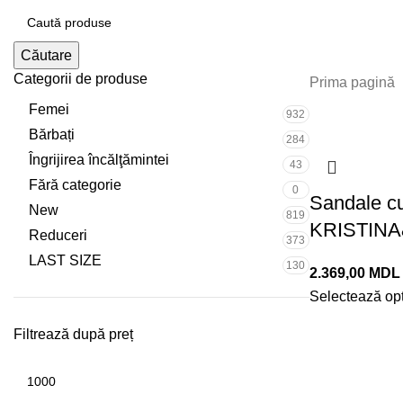
Căutare
Categorii de produse
Prima pagină
Femei
932
Bărbați
284
Îngrijirea încălţămintei
43
Fără categorie
0
Sandale c
New
819
KRISTIN
Reduceri
373
LAST SIZE
130
MDL
Selectează opț
Filtrează după preț