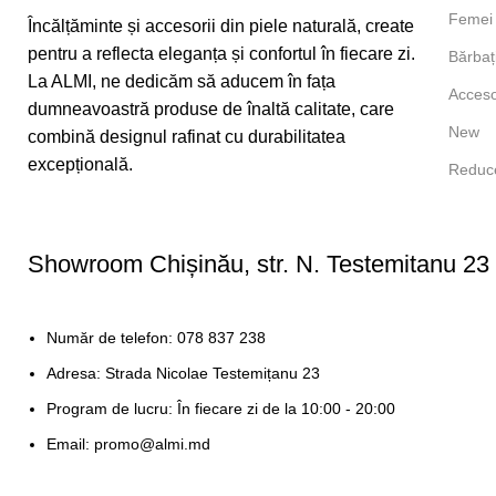
Femei
Încălțăminte și accesorii din piele naturală, create
pentru a reflecta eleganța și confortul în fiecare zi.
Bărbaț
La ALMI, ne dedicăm să aducem în fața
Acceso
dumneavoastră produse de înaltă calitate, care
New
combină designul rafinat cu durabilitatea
excepțională.
Reduce
Showroom Chișinău, str. N. Testemitanu 23
Număr de telefon: 078 837 238
Adresa: Strada Nicolae Testemițanu 23
Program de lucru: În fiecare zi de la 10:00 - 20:00
Email: promo@almi.md