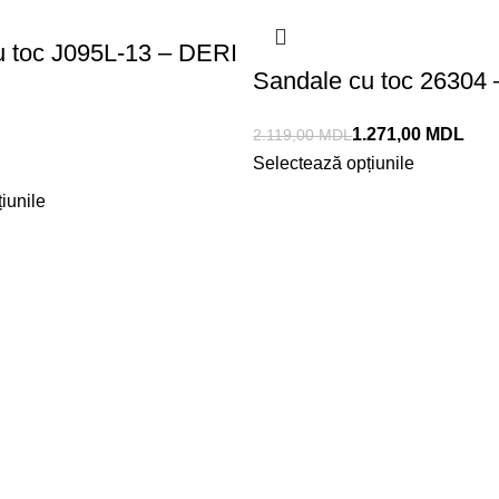
u toc J095L-13 – DERI
Sandale cu toc 26304
1.271,00
MDL
2.119,00
MDL
Selectează opțiunile
iunile