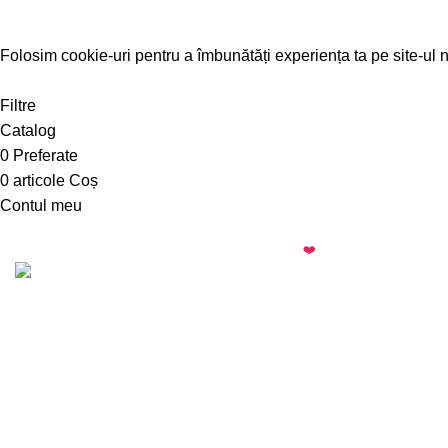
Folosim cookie-uri pentru a îmbunătăți experiența ta pe site-ul n
Accepta
Filtre
Catalog
0
Preferate
0
articole
Coș
Contul meu
almi.md
© 2026 · All rights reserved · Made with
❤️
by
Cezar
·
Telegram