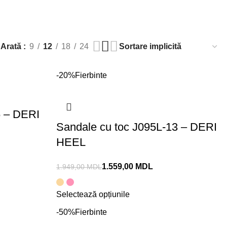
Arată
9
12
18
24
-20%
Fierbinte
6 – DERI
Sandale cu toc J095L-13 – DERI
HEEL
1.559,00
MDL
1.949,00
MDL
Selectează opțiunile
-50%
Fierbinte