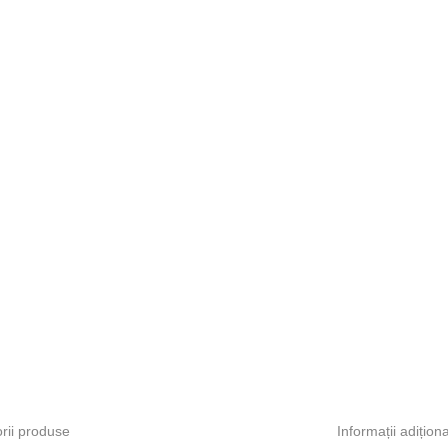
rii produse
Informații adițion