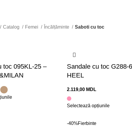
Catalog
Femei
Încălțăminte
Saboti cu toc
u toc 095KL-25 –
Sandale cu toc G288-
A&MILAN
HEEL
MDL
iunile
Selectează opțiunile
-40%
Fierbinte