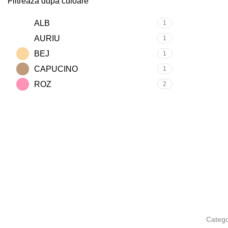
Filtrează după culoare
ALB
1
AURIU
1
BEJ
1
CAPUCINO
1
ROZ
2
Catego