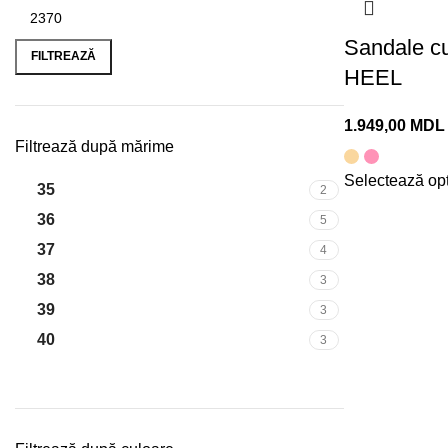
Sandale c
FILTREAZĂ
HEEL
MDL
Filtrează după mărime
Selectează opț
35
2
36
5
37
4
38
3
39
3
40
3