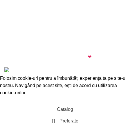
almi.md
© 2026 · All rights reserved · Made with
❤️
by
Cezar
·
Telegram
·
WhatsApp
Folosim cookie-uri pentru a îmbunătăți experiența ta pe site-ul
nostru. Navigând pe acest site, ești de acord cu utilizarea
cookie-urilor.
Accepta
Catalog
Preferate