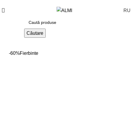
+373 788 37 238
În fiecare zi : 10-00 : 20-00
RU
Căutare
-60%
Fierbinte