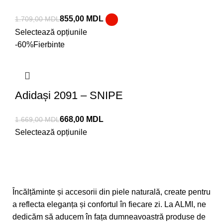
855,00
MDL
1.709,00
MDL
Selectează opțiunile
-60%
Fierbinte
Adidași 2091 – SNIPE
668,00
MDL
1.669,00
MDL
Selectează opțiunile
Încălțăminte și accesorii din piele naturală, create pentru
a reflecta eleganța și confortul în fiecare zi. La ALMI, ne
dedicăm să aducem în fața dumneavoastră produse de