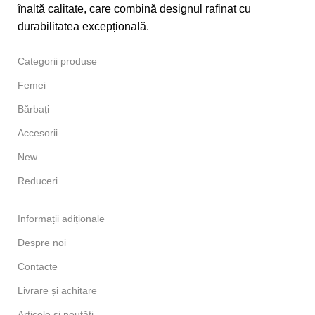
înaltă calitate, care combină designul rafinat cu
durabilitatea excepțională.
Categorii produse
Femei
Bărbați
Accesorii
New
Reduceri
Informații adiționale
Despre noi
Contacte
Livrare și achitare
Articole și noutăți