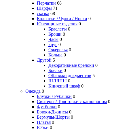
Перчатки
68
Шарфы
71
сказка
68
Колготки / Чулки / Носки
0
Ювелирные изделия
0
Браслеты
0
Броши
0
Часы
0
круг
0
Ожерелья
0
Кольца
0
Другой
5
Декоративные брелоки
0
Брелки
0
Обложки документов
5
ШЛЯПЫ
0
Книжный шкаф
0
Одежда
0
Блузки / Рубашки
0
Свитеры / Толстовки с капюшоном
0
Футболки
0
Брюки/Джинсы
0
Бермуды/Шорты
0
Платья
0
Юбки
0