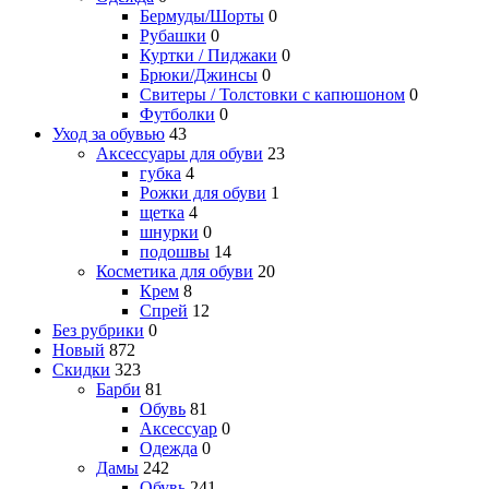
Бермуды/Шорты
0
Рубашки
0
Куртки / Пиджаки
0
Брюки/Джинсы
0
Свитеры / Толстовки с капюшоном
0
Футболки
0
Уход за обувью
43
Аксессуары для обуви
23
губка
4
Рожки для обуви
1
щетка
4
шнурки
0
подошвы
14
Косметика для обуви
20
Крем
8
Спрей
12
Без рубрики
0
Новый
872
Скидки
323
Барби
81
Обувь
81
Аксессуар
0
Одежда
0
Дамы
242
Обувь
241