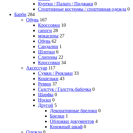
Куртки / Пальто / Пиджаки
0
Спортивные костюмы / спортивная одежда
0
Барби
284
Обувь
167
Кроссовки
10
сапоги
28
мокасины
27
Обувь
62
Сандалии
1
Шлепки
6
Слипоны
22
Кроссовки
34
Аксессуар
117
Сумки / Рюкзаки
33
Кошельки
43
Ремни
37
Галстук / Галстук-бабочка
0
Шарфы
0
Носки
0
Другой
5
Декоративные брелоки
0
Брелки
1
Обложки документов
4
Книжный шкаф
0
Одежда
0