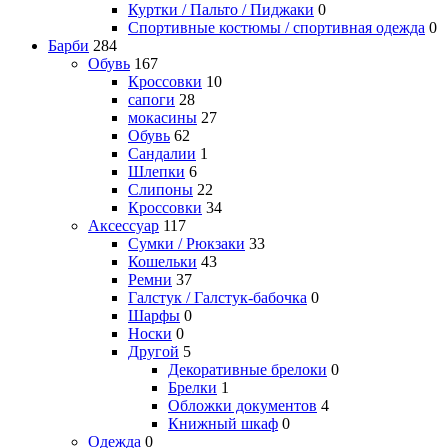
Куртки / Пальто / Пиджаки
0
Спортивные костюмы / спортивная одежда
0
Барби
284
Обувь
167
Кроссовки
10
сапоги
28
мокасины
27
Обувь
62
Сандалии
1
Шлепки
6
Слипоны
22
Кроссовки
34
Аксессуар
117
Сумки / Рюкзаки
33
Кошельки
43
Ремни
37
Галстук / Галстук-бабочка
0
Шарфы
0
Носки
0
Другой
5
Декоративные брелоки
0
Брелки
1
Обложки документов
4
Книжный шкаф
0
Одежда
0