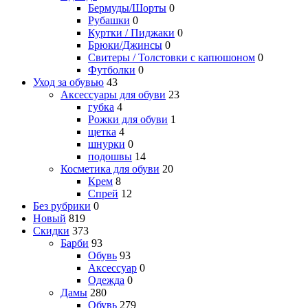
Бермуды/Шорты
0
Рубашки
0
Куртки / Пиджаки
0
Брюки/Джинсы
0
Свитеры / Толстовки с капюшоном
0
Футболки
0
Уход за обувью
43
Аксессуары для обуви
23
губка
4
Рожки для обуви
1
щетка
4
шнурки
0
подошвы
14
Косметика для обуви
20
Крем
8
Спрей
12
Без рубрики
0
Новый
819
Скидки
373
Барби
93
Обувь
93
Аксессуар
0
Одежда
0
Дамы
280
Обувь
279