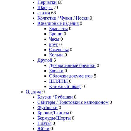
Перчатки
68
Шарфы
71
сказка
68
Колготки / Чулки / Носки
0
Ювелирные изделия
0
Браслеты
0
Броши
0
Часы
0
круг
0
Ожерелья
0
Кольца
0
Другой
5
Декоративные брелоки
0
Брелки
0
Обложки документов
5
ШЛЯПЫ
0
Книжный шкаф
0
Одежда
0
Блузки / Рубашки
0
Свитеры / Толстовки с капюшоном
0
Футболки
0
Брюки/Джинсы
0
Бермуды/Шорты
0
Платья
0
Юбки
0