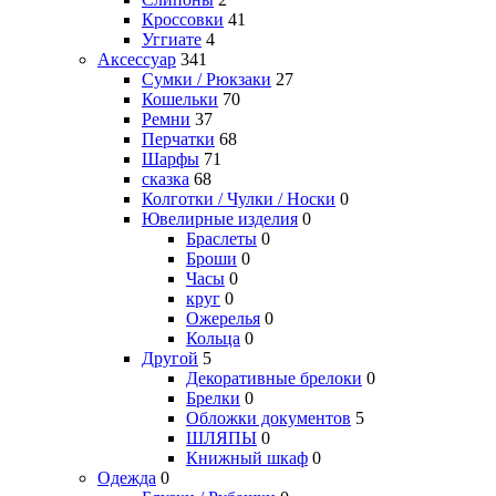
Кроссовки
41
Уггиате
4
Аксессуар
341
Сумки / Рюкзаки
27
Кошельки
70
Ремни
37
Перчатки
68
Шарфы
71
сказка
68
Колготки / Чулки / Носки
0
Ювелирные изделия
0
Браслеты
0
Броши
0
Часы
0
круг
0
Ожерелья
0
Кольца
0
Другой
5
Декоративные брелоки
0
Брелки
0
Обложки документов
5
ШЛЯПЫ
0
Книжный шкаф
0
Одежда
0