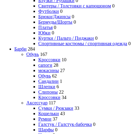
Блузки / Рубашки
0
Свитеры / Толстовки с капюшоном
0
Футболки
0
Брюки/Джинсы
0
Бермуды/Шорты
0
Платья
0
Юбки
0
Куртки / Пальто / Пиджаки
0
Спортивные костюмы / спортивная одежда
0
Барби
284
Обувь
167
Кроссовки
10
сапоги
28
мокасины
27
Обувь
62
Сандалии
1
Шлепки
6
Слипоны
22
Кроссовки
34
Аксессуар
117
Сумки / Рюкзаки
33
Кошельки
43
Ремни
37
Галстук / Галстук-бабочка
0
Шарфы
0