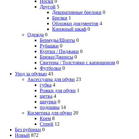
Носки
0
Другой
5
Декоративные брелоки
0
Брелки
1
Обложки документов
4
Книжный шкаф
0
Одежда
0
Бермуды/Шорты
0
Рубашки
0
Куртки / Пиджаки
0
Брюки/Джинсы
0
Свитеры / Толстовки с капюшоном
0
Футболки
0
Уход за обувью
43
Аксессуары для обуви
23
губка
4
Рожки для обуви
1
щетка
4
шнурки
0
подошвы
14
Косметика для обуви
20
Крем
8
Спрей
12
Без рубрики
0
Новый
872