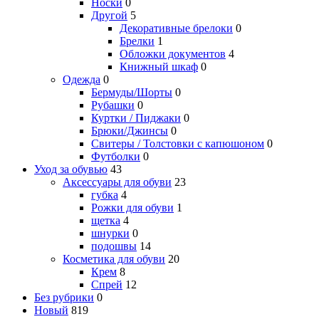
Носки
0
Другой
5
Декоративные брелоки
0
Брелки
1
Обложки документов
4
Книжный шкаф
0
Одежда
0
Бермуды/Шорты
0
Рубашки
0
Куртки / Пиджаки
0
Брюки/Джинсы
0
Свитеры / Толстовки с капюшоном
0
Футболки
0
Уход за обувью
43
Аксессуары для обуви
23
губка
4
Рожки для обуви
1
щетка
4
шнурки
0
подошвы
14
Косметика для обуви
20
Крем
8
Спрей
12
Без рубрики
0
Новый
819