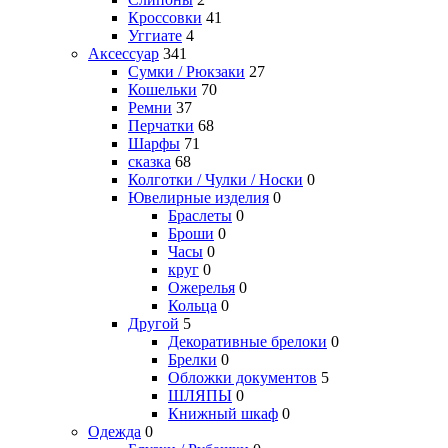
Кроссовки
41
Уггиате
4
Аксессуар
341
Сумки / Рюкзаки
27
Кошельки
70
Ремни
37
Перчатки
68
Шарфы
71
сказка
68
Колготки / Чулки / Носки
0
Ювелирные изделия
0
Браслеты
0
Броши
0
Часы
0
круг
0
Ожерелья
0
Кольца
0
Другой
5
Декоративные брелоки
0
Брелки
0
Обложки документов
5
ШЛЯПЫ
0
Книжный шкаф
0
Одежда
0