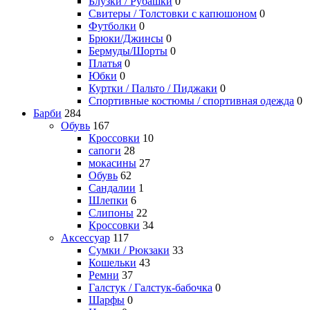
Блузки / Рубашки
0
Свитеры / Толстовки с капюшоном
0
Футболки
0
Брюки/Джинсы
0
Бермуды/Шорты
0
Платья
0
Юбки
0
Куртки / Пальто / Пиджаки
0
Спортивные костюмы / спортивная одежда
0
Барби
284
Обувь
167
Кроссовки
10
сапоги
28
мокасины
27
Обувь
62
Сандалии
1
Шлепки
6
Слипоны
22
Кроссовки
34
Аксессуар
117
Сумки / Рюкзаки
33
Кошельки
43
Ремни
37
Галстук / Галстук-бабочка
0
Шарфы
0