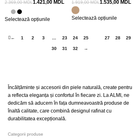
1.421,00
MDL
1.535,00
MDL
2.369,00
MDL
1.919,00
MDL
Selectează opțiunile
Selectează opțiunile
←
1
2
3
…
23
24
25
26
27
28
29
30
31
32
→
Încălțăminte și accesorii din piele naturală, create pentru
a reflecta eleganța și confortul în fiecare zi. La ALMI, ne
dedicăm să aducem în fața dumneavoastră produse de
înaltă calitate, care combină designul rafinat cu
durabilitatea excepțională.
Categorii produse