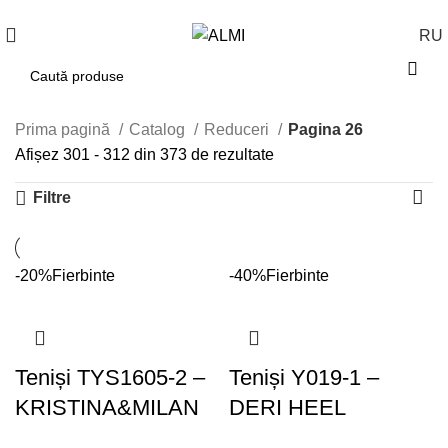
+373 788 37 238
În fiecare zi : 10-00 : 20-00
RU
Prima pagină
Catalog
Reduceri
Pagina 26
Afișez 301 - 312 din 373 de rezultate
Filtre
-20%
Fierbinte
-40%
Fierbinte
Teniși TYS1605-2 –
Teniși Y019-1 –
KRISTINA&MILAN
DERI HEEL