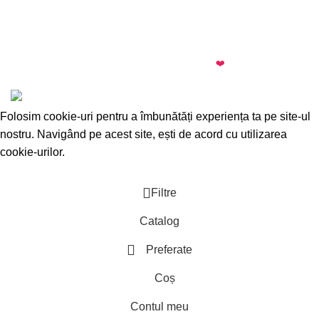
almi.md
© 2026 · All rights reserved · Made with
❤️
by
Cezar
·
Telegram
·
WhatsApp
Folosim cookie-uri pentru a îmbunătăți experiența ta pe site-ul
nostru. Navigând pe acest site, ești de acord cu utilizarea
cookie-urilor.
Accepta
Filtre
Catalog
Preferate
Coș
Contul meu