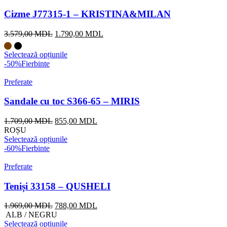
Cizme J77315-1 – KRISTINA&MILAN
3.579,00
MDL
1.790,00
MDL
Selectează opțiunile
-50%
Fierbinte
Preferate
Sandale cu toc S366-65 – MIRIS
1.709,00
MDL
855,00
MDL
ROȘU
Selectează opțiunile
-60%
Fierbinte
Preferate
Teniși 33158 – QUSHELI
1.969,00
MDL
788,00
MDL
ALB / NEGRU
Selectează opțiunile