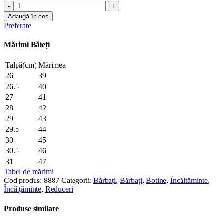
Adaugă în coș
Preferate
Mărimi Băieți
Talpă(cm)
Mărimea
26
39
26.5
40
27
41
28
42
29
43
29.5
44
30
45
30.5
46
31
47
Tabel de mărimi
Cod produs:
8887
Categorii:
Bărbați
,
Bărbați
,
Botine
,
Încăltăminte
,
Încălțăminte
,
Reduceri
Produse similare