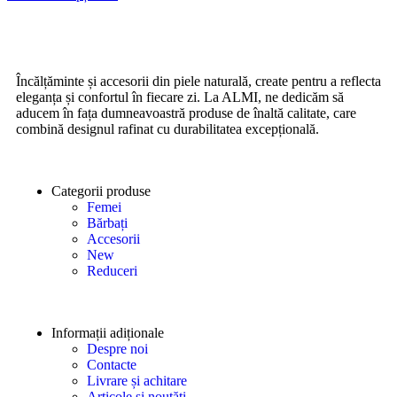
Încălțăminte și accesorii din piele naturală, create pentru a reflecta
eleganța și confortul în fiecare zi. La ALMI, ne dedicăm să
aducem în fața dumneavoastră produse de înaltă calitate, care
combină designul rafinat cu durabilitatea excepțională.
Categorii produse
Femei
Bărbați
Accesorii
New
Reduceri
Informații adiționale
Despre noi
Contacte
Livrare și achitare
Articole și noutăți