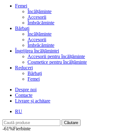
Femei
Încălțăminte
Accesorii
Îmbrăcăminte
Bărbați
Încălțăminte
Accesorii
Îmbrăcăminte
Îngrijirea încălţămintei
Accesorii pentru încălțăminte
Cosmetice pentru încălțăminte
Reduceri
Bărbați
Femei
Despre noi
Contacte
Livrare și achitare
RU
Căutare
-61%
Fierbinte