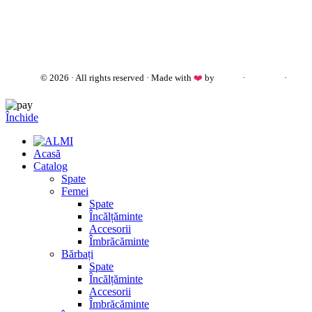
almi.md
© 2026 · All rights reserved · Made with
❤️
by
Cezar
·
Telegram
·
WhatsApp
Închide
Acasă
Catalog
Spate
Femei
Spate
Încălțăminte
Accesorii
Îmbrăcăminte
Bărbați
Spate
Încălțăminte
Accesorii
Îmbrăcăminte