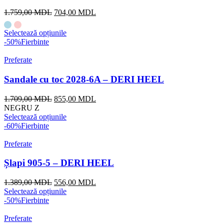
1.759,00
MDL
704,00
MDL
Selectează opțiunile
-50%
Fierbinte
Preferate
Sandale cu toc 2028-6A – DERI HEEL
1.709,00
MDL
855,00
MDL
NEGRU Z
Selectează opțiunile
-60%
Fierbinte
Preferate
Șlapi 905-5 – DERI HEEL
1.389,00
MDL
556,00
MDL
Selectează opțiunile
-50%
Fierbinte
Preferate