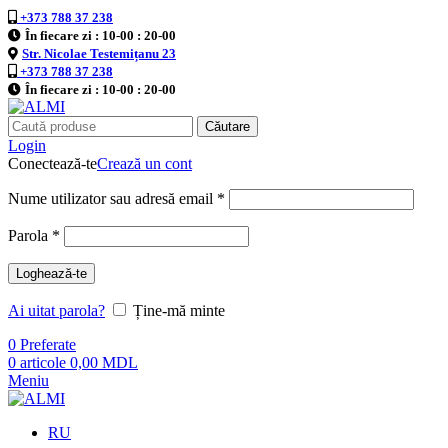
+373 788 37 238
În fiecare zi : 10-00 : 20-00
Str. Nicolae Testemițanu 23
+373 788 37 238
În fiecare zi : 10-00 : 20-00
Căutare
Login
Conectează-te
Crează un cont
Nume utilizator sau adresă email
*
Parola
*
Loghează-te
Ai uitat parola?
Ține-mă minte
0
Preferate
0
articole
0,00
MDL
Meniu
RU