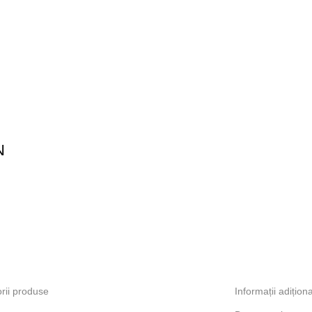
N
rii produse
Informații adițion