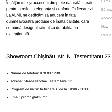
Femei
Încălțăminte și accesorii din piele naturală, create
pentru a reflecta eleganța și confortul în fiecare zi.
Bărbaț
La ALMI, ne dedicăm să aducem în fața
Acceso
dumneavoastră produse de înaltă calitate, care
New
combină designul rafinat cu durabilitatea
excepțională.
Reduce
Showroom Chișinău, str. N. Testemitanu 23
Număr de telefon: 078 837 238
Adresa: Strada Nicolae Testemițanu 23
Program de lucru: În fiecare zi de la 10:00 - 20:00
Email: promo@almi.md