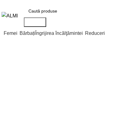
+373 788 37 238
În fiecare zi : 10-00 : 20-00
Str. Nicolae Testemițan
Căutare
Femei
Bărbați
Îngrijirea încălţămintei
Reduceri