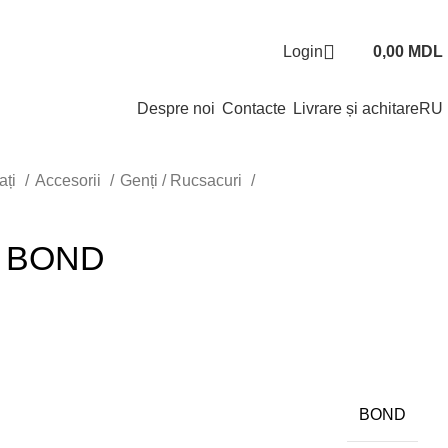
Login
0,00
MDL
Despre noi
Contacte
Livrare și achitare
RU
ați
Accesorii
Genți / Rucsacuri
– BOND
BOND