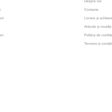
Despre noi
i
Contacte
rii
Livrare și achitar
Articole și noutăți
ri
Politica de confide
Termeni și condiți