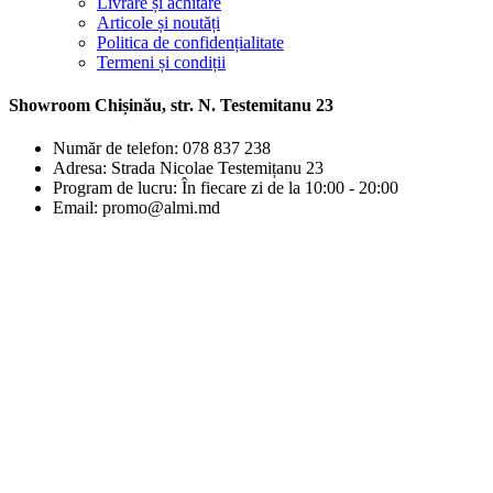
Livrare și achitare
Articole și noutăți
Politica de confidențialitate
Termeni și condiții
Showroom Chișinău, str. N. Testemitanu 23
Număr de telefon: 078 837 238
Adresa: Strada Nicolae Testemițanu 23
Program de lucru: În fiecare zi de la 10:00 - 20:00
Email: promo@almi.md