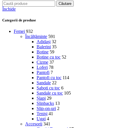
Căutare
Închide
Categorii de produse
Femei
932
Încălțăminte
591
Adidași
32
Balerini
35
Botine
59
Botine cu toc
52
Cizme
37
Loferi
78
Pantofi
7
Pantofi cu toc
114
Sandale
22
Saboti cu toc
6
Sandale cu toc
105
Șlapi
29
Slinbacks
13
Slip-on-uri
2
Teniși
41
Uggi
4
Accesorii
341