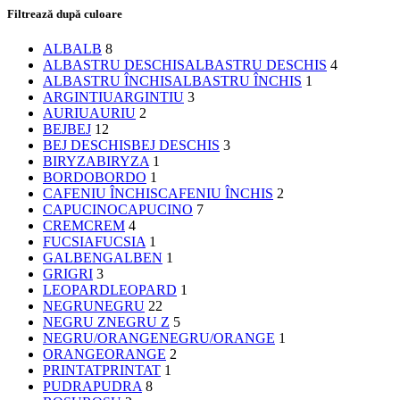
Filtrează după culoare
ALB
ALB
8
ALBASTRU DESCHIS
ALBASTRU DESCHIS
4
ALBASTRU ÎNCHIS
ALBASTRU ÎNCHIS
1
ARGINTIU
ARGINTIU
3
AURIU
AURIU
2
BEJ
BEJ
12
BEJ DESCHIS
BEJ DESCHIS
3
BIRYZA
BIRYZA
1
BORDO
BORDO
1
CAFENIU ÎNCHIS
CAFENIU ÎNCHIS
2
CAPUCINO
CAPUCINO
7
CREM
CREM
4
FUCSIA
FUCSIA
1
GALBEN
GALBEN
1
GRI
GRI
3
LEOPARD
LEOPARD
1
NEGRU
NEGRU
22
NEGRU Z
NEGRU Z
5
NEGRU/ORANGE
NEGRU/ORANGE
1
ORANGE
ORANGE
2
PRINTAT
PRINTAT
1
PUDRA
PUDRA
8