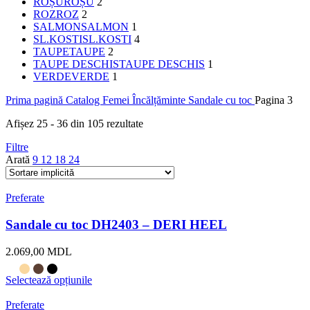
ROȘU
ROȘU
2
ROZ
ROZ
2
SALMON
SALMON
1
SL.KOSTI
SL.KOSTI
4
TAUPE
TAUPE
2
TAUPE DESCHIS
TAUPE DESCHIS
1
VERDE
VERDE
1
Prima pagină
Catalog
Femei
Încălțăminte
Sandale cu toc
Pagina 3
Afișez 25 - 36 din 105 rezultate
Filtre
Arată
9
12
18
24
Preferate
Sandale cu toc DH2403 – DERI HEEL
2.069,00
MDL
Selectează opțiunile
Preferate