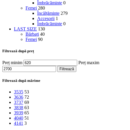
Îmbrăcăminte
0
Femei
280
Încălțăminte
279
Accesorii
1
Îmbrăcăminte
0
LAST SIZE
130
Bărbați
40
Femei
90
Filtrează după preț
Preț minim
Preț maxim
Filtrează
Filtrează după mărime
35
35
53
36
36
72
37
37
69
38
38
63
39
39
65
40
40
51
41
41
3