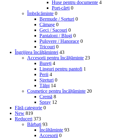
Huse pentru documente
4
Port-cărți
0
Îmbrăcăminte
0
Bermude / Șorturi
0
Cămașe
0
Geci / Sacouri
0
Pantaloni / Blugi
0
Pulovere / Hanorace
0
Tricouri
0
Îngrijirea încălţămintei
43
Accesorii pentru încălțăminte
23
Bureți
4
Linguri pentru pantofi
1
Perii
4
Șireturi
0
Tălpi
14
Cosmetice pentru încălțăminte
20
Cremă
8
Spray
12
Fără categorie
0
New
819
Reduceri
373
Bărbați
93
Încăltăminte
93
Accesorii
0