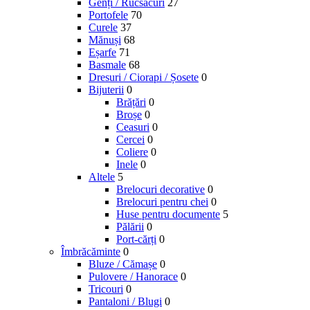
Genți / Rucsacuri
27
Portofele
70
Curele
37
Mănuși
68
Eșarfe
71
Basmale
68
Dresuri / Ciorapi / Șosete
0
Bijuterii
0
Brățări
0
Broșe
0
Ceasuri
0
Cercei
0
Coliere
0
Inele
0
Altele
5
Brelocuri decorative
0
Brelocuri pentru chei
0
Huse pentru documente
5
Pălării
0
Port-cărți
0
Îmbrăcăminte
0
Bluze / Cămașe
0
Pulovere / Hanorace
0
Tricouri
0
Pantaloni / Blugi
0