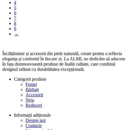
4
5
6
7
8
9
→
Încălțăminte și accesorii din piele naturală, create pentru a reflecta
eleganța și confortul în fiecare zi. La ALMI, ne dedicăm să aducem
în fața dumneavoastră produse de înaltă calitate, care combină
designul rafinat cu durabilitatea excepțională.
Categorii produse
Femei
Bărbați
Accesorii
New
Reduceri
Informații adiționale
Despre noi
Contacte