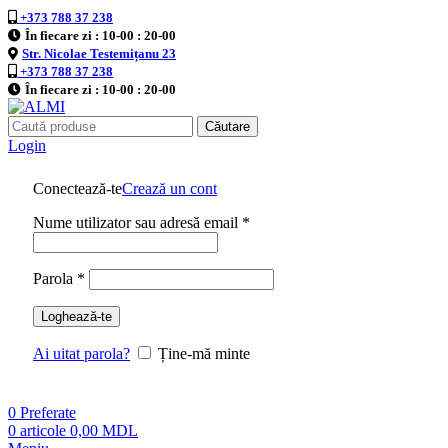
+373 788 37 238
În fiecare zi : 10-00 : 20-00
Str. Nicolae Testemițanu 23
+373 788 37 238
În fiecare zi : 10-00 : 20-00
Căutare
Login
Conectează-te
Crează un cont
Nume utilizator sau adresă email
*
Parola
*
Loghează-te
Ai uitat parola?
Ține-mă minte
0
Preferate
0
articole
0,00
MDL