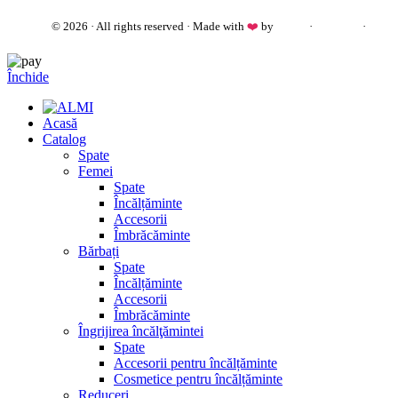
almi.md
© 2026 · All rights reserved · Made with
❤️
by
Cezar
·
Telegram
·
WhatsApp
Închide
Acasă
Catalog
Spate
Femei
Spate
Încălțăminte
Accesorii
Îmbrăcăminte
Bărbați
Spate
Încălțăminte
Accesorii
Îmbrăcăminte
Îngrijirea încălţămintei
Spate
Accesorii pentru încălțăminte
Cosmetice pentru încălțăminte
Reduceri