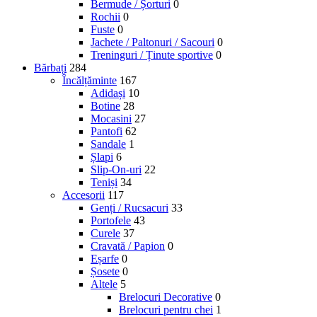
Bermude / Șorturi
0
Rochii
0
Fuste
0
Jachete / Paltonuri / Sacouri
0
Treninguri / Ținute sportive
0
Bărbați
284
Încălțăminte
167
Adidași
10
Botine
28
Mocasini
27
Pantofi
62
Sandale
1
Șlapi
6
Slip-On-uri
22
Teniși
34
Accesorii
117
Genți / Rucsacuri
33
Portofele
43
Curele
37
Cravată / Papion
0
Eșarfe
0
Șosete
0
Altele
5
Brelocuri Decorative
0
Brelocuri pentru chei
1