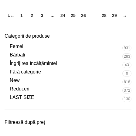
←
1
2
3
…
24
25
26
27
28
29
→
Categorii de produse
Femei
931
Bărbați
283
Îngrijirea încălţămintei
43
Fără categorie
0
New
818
Reduceri
372
LAST SIZE
130
Filtrează după preț