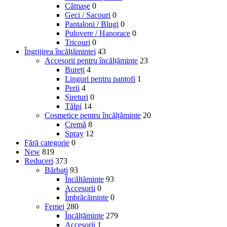
Cămașe
0
Geci / Sacouri
0
Pantaloni / Blugi
0
Pulovere / Hanorace
0
Tricouri
0
Îngrijirea încălţămintei
43
Accesorii pentru încălțăminte
23
Bureți
4
Linguri pentru pantofi
1
Perii
4
Șireturi
0
Tălpi
14
Cosmetice pentru încălțăminte
20
Cremă
8
Spray
12
Fără categorie
0
New
819
Reduceri
373
Bărbați
93
Încăltăminte
93
Accesorii
0
Îmbrăcăminte
0
Femei
280
Încălțăminte
279
Accesorii
1