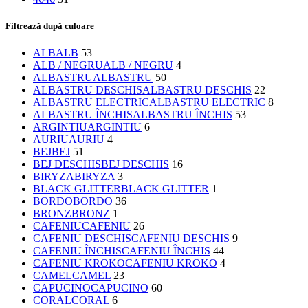
Filtrează după culoare
ALB
ALB
53
ALB / NEGRU
ALB / NEGRU
4
ALBASTRU
ALBASTRU
50
ALBASTRU DESCHIS
ALBASTRU DESCHIS
22
ALBASTRU ELECTRIC
ALBASTRU ELECTRIC
8
ALBASTRU ÎNCHIS
ALBASTRU ÎNCHIS
53
ARGINTIU
ARGINTIU
6
AURIU
AURIU
4
BEJ
BEJ
51
BEJ DESCHIS
BEJ DESCHIS
16
BIRYZA
BIRYZA
3
BLACK GLITTER
BLACK GLITTER
1
BORDO
BORDO
36
BRONZ
BRONZ
1
CAFENIU
CAFENIU
26
CAFENIU DESCHIS
CAFENIU DESCHIS
9
CAFENIU ÎNCHIS
CAFENIU ÎNCHIS
44
CAFENIU KROKO
CAFENIU KROKO
4
CAMEL
CAMEL
23
CAPUCINO
CAPUCINO
60
CORAL
CORAL
6