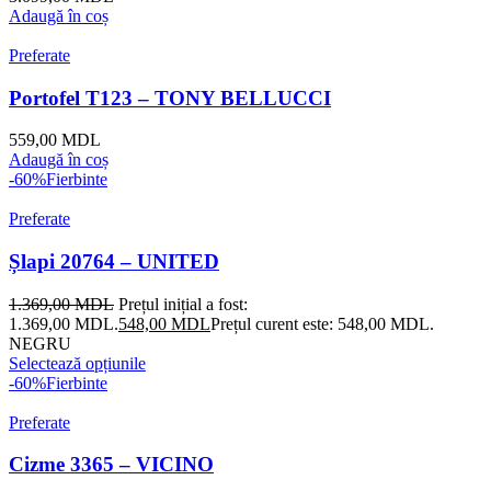
Adaugă în coș
Preferate
Portofel T123 – TONY BELLUCCI
559,00
MDL
Adaugă în coș
-60%
Fierbinte
Preferate
Șlapi 20764 – UNITED
1.369,00
MDL
Prețul inițial a fost:
1.369,00 MDL.
548,00
MDL
Prețul curent este: 548,00 MDL.
NEGRU
Selectează opțiunile
-60%
Fierbinte
Preferate
Cizme 3365 – VICINO