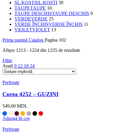
SL.KOSTI
SL.KOSTI
39
TAUPE
TAUPE
10
TAUPE DESCHIS
TAUPE DESCHIS
9
VERDE
VERDE
25
VERDE ÎNCHIS
VERDE ÎNCHIS
11
VIOLET
VIOLET
13
Prima pagină
Catalog
Pagina 102
Afișez 1213 - 1224 din 1235 de rezultate
Filtre
Arată
9
12
18
24
Preferate
Curea 4252 – GUZINI
549,00
MDL
Adaugă în coș
Preferate