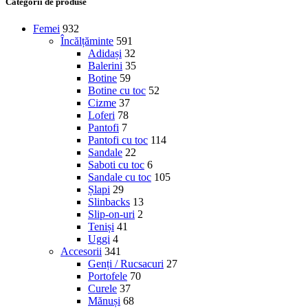
Categorii de produse
Femei
932
Încălțăminte
591
Adidași
32
Balerini
35
Botine
59
Botine cu toc
52
Cizme
37
Loferi
78
Pantofi
7
Pantofi cu toc
114
Sandale
22
Saboti cu toc
6
Sandale cu toc
105
Șlapi
29
Slinbacks
13
Slip-on-uri
2
Teniși
41
Uggi
4
Accesorii
341
Genți / Rucsacuri
27
Portofele
70
Curele
37
Mănuși
68