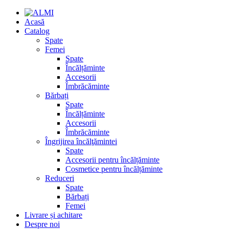
Acasă
Catalog
Spate
Femei
Spate
Încălțăminte
Accesorii
Îmbrăcăminte
Bărbați
Spate
Încălțăminte
Accesorii
Îmbrăcăminte
Îngrijirea încălţămintei
Spate
Accesorii pentru încălțăminte
Cosmetice pentru încălțăminte
Reduceri
Spate
Bărbați
Femei
Livrare și achitare
Despre noi