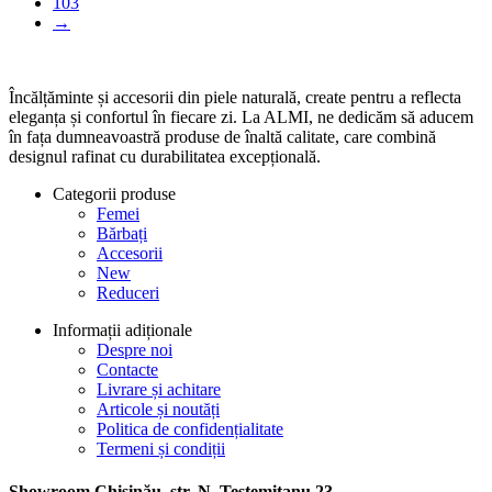
103
→
Încălțăminte și accesorii din piele naturală, create pentru a reflecta
eleganța și confortul în fiecare zi. La ALMI, ne dedicăm să aducem
în fața dumneavoastră produse de înaltă calitate, care combină
designul rafinat cu durabilitatea excepțională.
Categorii produse
Femei
Bărbați
Accesorii
New
Reduceri
Informații adiționale
Despre noi
Contacte
Livrare și achitare
Articole și noutăți
Politica de confidențialitate
Termeni și condiții
Showroom Chișinău, str. N. Testemitanu 23