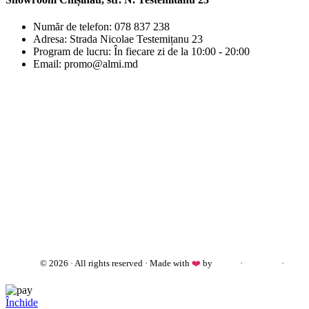
Număr de telefon: 078 837 238
Adresa: Strada Nicolae Testemițanu 23
Program de lucru: În fiecare zi de la 10:00 - 20:00
Email: promo@almi.md
almi.md
© 2026 · All rights reserved · Made with
❤️
by
Cezar
·
Telegram
·
WhatsApp
Închide