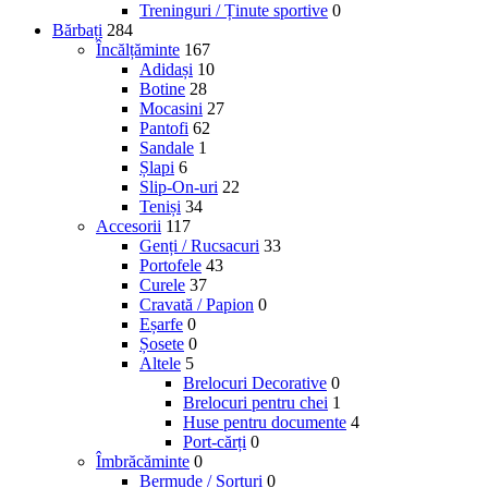
Treninguri / Ținute sportive
0
Bărbați
284
Încălțăminte
167
Adidași
10
Botine
28
Mocasini
27
Pantofi
62
Sandale
1
Șlapi
6
Slip-On-uri
22
Teniși
34
Accesorii
117
Genți / Rucsacuri
33
Portofele
43
Curele
37
Cravată / Papion
0
Eșarfe
0
Șosete
0
Altele
5
Brelocuri Decorative
0
Brelocuri pentru chei
1
Huse pentru documente
4
Port-cărți
0
Îmbrăcăminte
0
Bermude / Șorturi
0