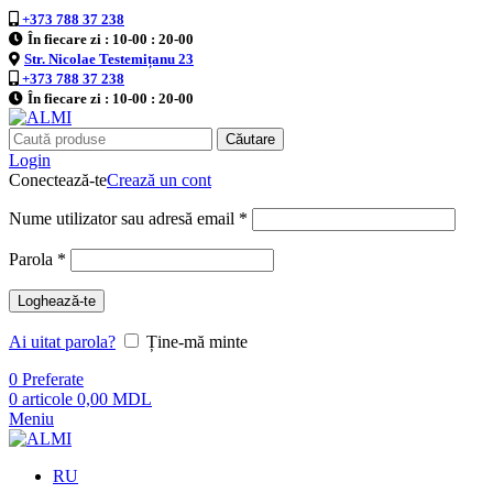
+373 788 37 238
În fiecare zi : 10-00 : 20-00
Str. Nicolae Testemițanu 23
+373 788 37 238
În fiecare zi : 10-00 : 20-00
Căutare
Login
Conectează-te
Crează un cont
Nume utilizator sau adresă email
*
Parola
*
Loghează-te
Ai uitat parola?
Ține-mă minte
0
Preferate
0
articole
0,00
MDL
Meniu
RU