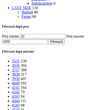
Îmbrăcăminte
0
LAST SIZE
130
Bărbați
40
Femei
90
Filtrează după preț
Preț minim
Preț maxim
Filtrează
Filtrează după mărime
35
35
238
36
36
394
37
37
388
38
38
317
39
39
407
40
40
392
41
41
164
42
42
79
43
43
94
44
44
111
45
45
98
46
46
31