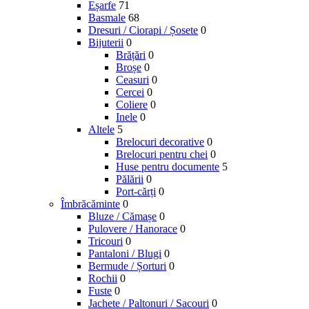
Eșarfe
71
Basmale
68
Dresuri / Ciorapi / Șosete
0
Bijuterii
0
Brățări
0
Broșe
0
Ceasuri
0
Cercei
0
Coliere
0
Inele
0
Altele
5
Brelocuri decorative
0
Brelocuri pentru chei
0
Huse pentru documente
5
Pălării
0
Port-cărți
0
Îmbrăcăminte
0
Bluze / Cămașe
0
Pulovere / Hanorace
0
Tricouri
0
Pantaloni / Blugi
0
Bermude / Șorturi
0
Rochii
0
Fuste
0
Jachete / Paltonuri / Sacouri
0