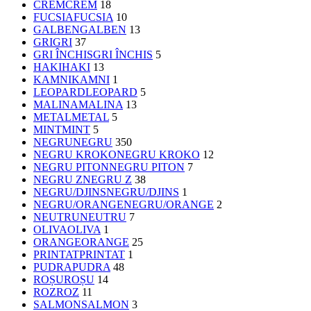
CREM
CREM
18
FUCSIA
FUCSIA
10
GALBEN
GALBEN
13
GRI
GRI
37
GRI ÎNCHIS
GRI ÎNCHIS
5
HAKI
HAKI
13
KAMNI
KAMNI
1
LEOPARD
LEOPARD
5
MALINA
MALINA
13
METAL
METAL
5
MINT
MINT
5
NEGRU
NEGRU
350
NEGRU KROKO
NEGRU KROKO
12
NEGRU PITON
NEGRU PITON
7
NEGRU Z
NEGRU Z
38
NEGRU/DJINS
NEGRU/DJINS
1
NEGRU/ORANGE
NEGRU/ORANGE
2
NEUTRU
NEUTRU
7
OLIVA
OLIVA
1
ORANGE
ORANGE
25
PRINTAT
PRINTAT
1
PUDRA
PUDRA
48
ROȘU
ROȘU
14
ROZ
ROZ
11
SALMON
SALMON
3