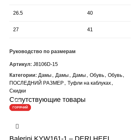
26.5
40
27
41
Руководство по размерам
Артикул:
J8106D-15
Категории:
Дамы
,
Дамы
,
Дамы
,
Обувь
,
Обувь
,
ПОСЛЕДНИЙ РАЗМЕР
,
Туфли на каблуках
,
Скидки
Сопутствующие товары
-50%
-50%
-40%
-50%
ГОРЯЧИЙ
ГОРЯЧИЙ
ГОРЯЧИЙ
ГОРЯЧИЙ
Balerini KYW161-1 – DERI HEEL