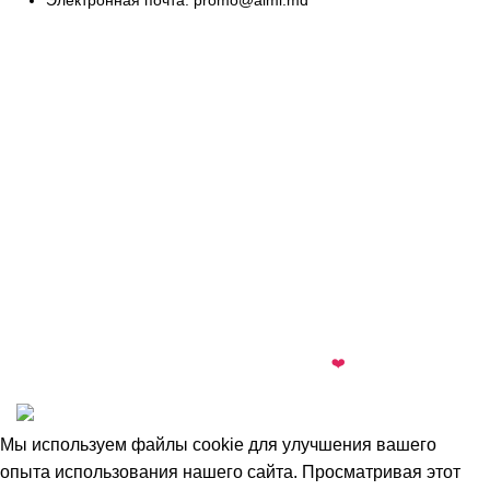
Электронная почта: promo@almi.md
almi.md
© 2026 · All rights reserved · Made with
❤️
by
Cezar
·
Telegram
·
WhatsApp
Мы используем файлы cookie для улучшения вашего
опыта использования нашего сайта. Просматривая этот