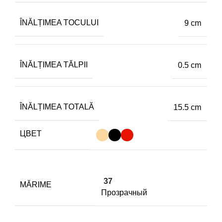
ÎNĂLȚIMEA TOCULUI
9 cm
ÎNĂLȚIMEA TĂLPII
0.5 cm
ÎNĂLȚIMEA TOTALĂ
15.5 cm
ЦВЕТ
37
MĂRIME
Прозрачный