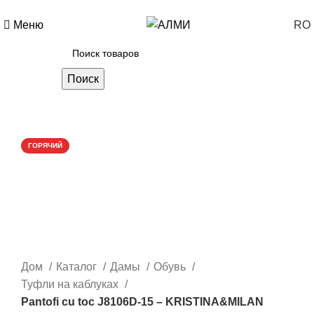
+373 788 37 238
Каждый день: 10-00: 20-00
Меню
RO
Поиск
-60%
ГОРЯЧИЙ
Дом
Каталог
Дамы
Обувь
Туфли на каблуках
Pantofi cu toc J8106D-15 – KRISTINA&MILAN