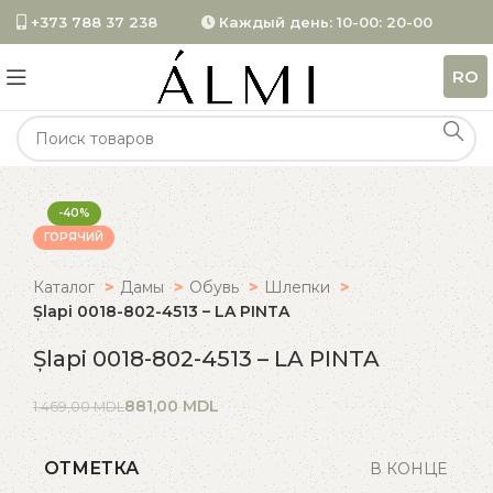
+373 788 37 238
Каждый день: 10-00: 20-00
RO
-40%
ГОРЯЧИЙ
Каталог
Дамы
Обувь
Шлепки
Șlapi 0018-802-4513 – LA PINTA
Șlapi 0018-802-4513 – LA PINTA
881,00
MDL
1.469,00
MDL
ОТМЕТКА
В КОНЦЕ