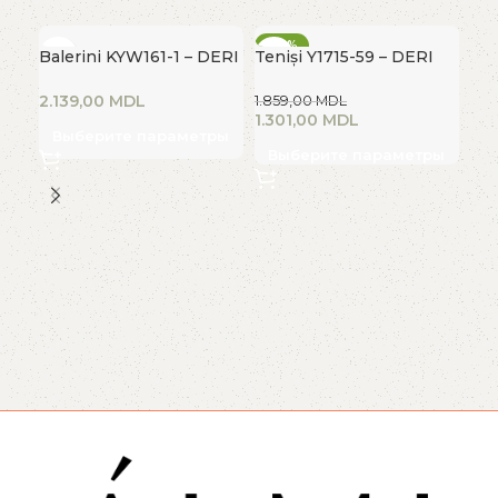
-30%
-3
Balerini KYW161-1 – DERI
Teniși Y1715-59 – DERI
ГОРЯЧИЙ
Г
HEEL
HEEL
MDL
1.859,00
MDL
1.301,00
MDL
Выберите параметры
Выберите параметры
Bot
DE
2.0
1.4
В