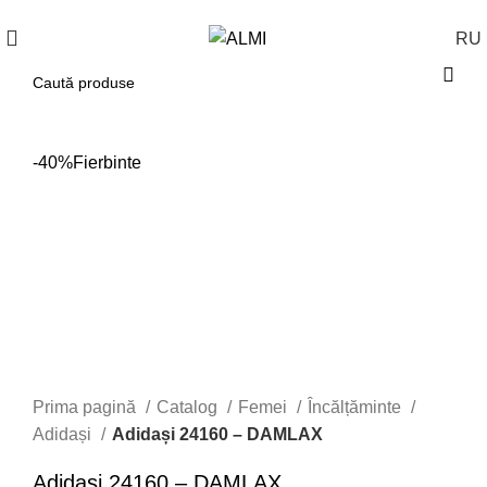
+373 788 37 238
În fiecare zi : 10-00 : 20-00
RU
-40%
Fierbinte
Prima pagină
Catalog
Femei
Încălțăminte
Adidași
Adidași 24160 – DAMLAX
Adidași 24160 – DAMLAX