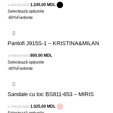
1.245,00
MDL
2.489,00
MDL
Selectează opțiunile
-60%
Fierbinte
Pantofi J915S-1 – KRISTINA&MILAN
800,00
MDL
1.999,00
MDL
Selectează opțiunile
-40%
Fierbinte
Sandale cu toc BS811-653 – MIRIS
1.025,00
MDL
1.709,00
MDL
Selectează opțiunile