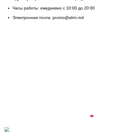
Часы работы: ежедневно с 10:00 до 20:00
Электронная почта: promo@almi.md
almi.md
© 2026 · All rights reserved · Made with
❤️
by
Cezar
·
Telegram
·
WhatsApp