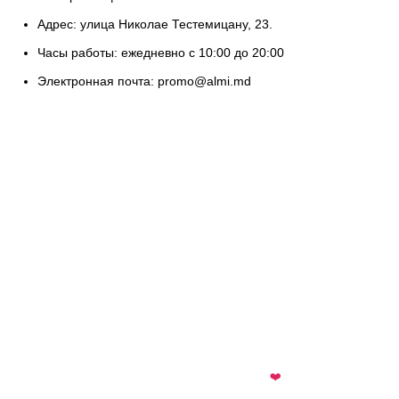
Адрес: улица Николае Тестемицану, 23.
Часы работы: ежедневно с 10:00 до 20:00
Электронная почта: promo@almi.md
almi.md
© 2026 · All rights reserved · Made with
❤️
by
Cezar
·
Telegram
·
WhatsApp