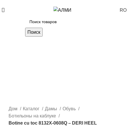
+373 788 37 238
Каждый день: 10-00: 20-00
RO
Поиск
Дом
Каталог
Дамы
Обувь
Ботильоны на каблуке
Botine cu toc 8132X-0608Q – DERI HEEL