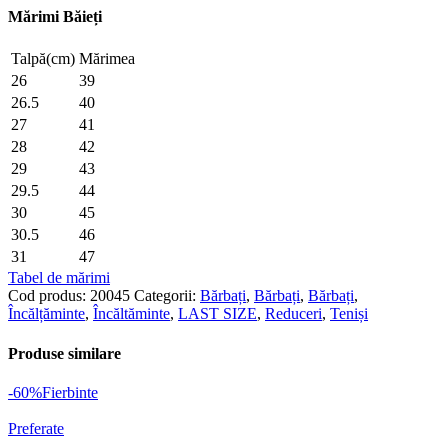
Mărimi Băieți
Talpă(cm)
Mărimea
26
39
26.5
40
27
41
28
42
29
43
29.5
44
30
45
30.5
46
31
47
Tabel de mărimi
Cod produs:
20045
Categorii:
Bărbați
,
Bărbați
,
Bărbați
,
Încălțăminte
,
Încăltăminte
,
LAST SIZE
,
Reduceri
,
Teniși
Produse similare
-60%
Fierbinte
Preferate