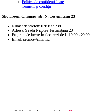
Politica de confidențialitate
Termeni și condiții
Showroom Chișinău, str. N. Testemitanu 23
Număr de telefon: 078 837 238
Adresa: Strada Nicolae Testemițanu 23
Program de lucru: În fiecare zi de la 10:00 - 20:00
Email: promo@almi.md
almi.md
© 2026 · All rights reserved · Made with
❤️
by
Cezar
·
Telegram
·