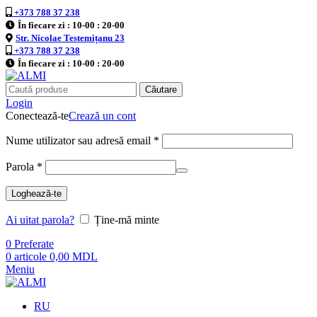
+373 788 37 238
În fiecare zi : 10-00 : 20-00
Str. Nicolae Testemițanu 23
+373 788 37 238
În fiecare zi : 10-00 : 20-00
Căutare
Login
Conectează-te
Crează un cont
Nume utilizator sau adresă email
*
Parola
*
Loghează-te
Ai uitat parola?
Ține-mă minte
0
Preferate
0
articole
0,00
MDL
Meniu
RU