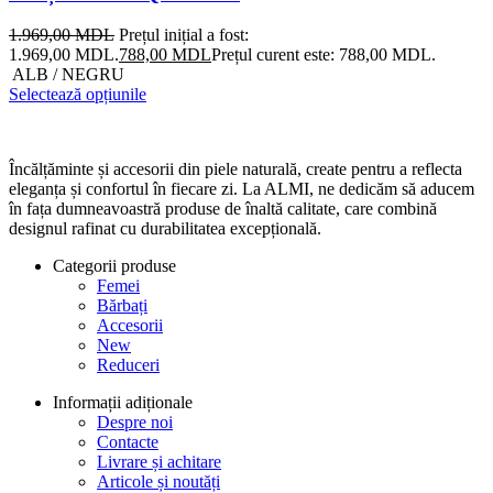
1.969,00
MDL
Prețul inițial a fost:
1.969,00 MDL.
788,00
MDL
Prețul curent este: 788,00 MDL.
ALB / NEGRU
Selectează opțiunile
Încălțăminte și accesorii din piele naturală, create pentru a reflecta
eleganța și confortul în fiecare zi. La ALMI, ne dedicăm să aducem
în fața dumneavoastră produse de înaltă calitate, care combină
designul rafinat cu durabilitatea excepțională.
Categorii produse
Femei
Bărbați
Accesorii
New
Reduceri
Informații adiționale
Despre noi
Contacte
Livrare și achitare
Articole și noutăți