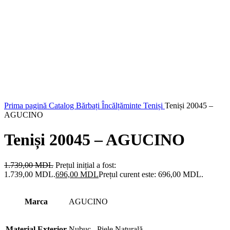
Prima pagină
Catalog
Bărbați
Încălțăminte
Teniși
Teniși 20045 –
AGUCINO
Teniși 20045 – AGUCINO
1.739,00
MDL
Prețul inițial a fost:
1.739,00 MDL.
696,00
MDL
Prețul curent este: 696,00 MDL.
Marca
AGUCINO
Material Exterior
Nubuc
,
Piele Naturală