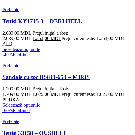
Preferate
Teniși KY1715-3 – DERI HEEL
2.089,00
MDL
Prețul inițial a fost:
2.089,00 MDL.
1.253,00
MDL
Prețul curent este: 1.253,00 MDL.
ALB
Selectează opțiunile
-40%
Fierbinte
Preferate
Sandale cu toc BS811-653 – MIRIS
1.709,00
MDL
Prețul inițial a fost:
1.709,00 MDL.
1.025,00
MDL
Prețul curent este: 1.025,00 MDL.
PUDRA
Selectează opțiunile
-60%
Fierbinte
Preferate
Teniși 33158 – QUSHELI