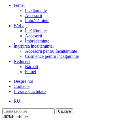
Femei
Încălțăminte
Accesorii
Îmbrăcăminte
Bărbați
Încălțăminte
Accesorii
Îmbrăcăminte
Îngrijirea încălţămintei
Accesorii pentru încălțăminte
Cosmetice pentru încălțăminte
Reduceri
Bărbați
Femei
Despre noi
Contacte
Livrare și achitare
RU
Căutare
-60%
Fierbinte