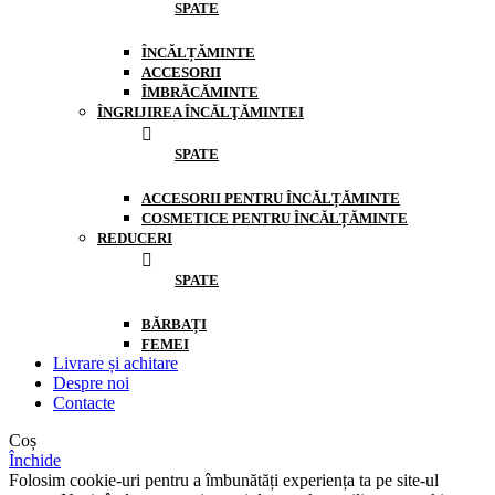
SPATE
ÎNCĂLȚĂMINTE
ACCESORII
ÎMBRĂCĂMINTE
ÎNGRIJIREA ÎNCĂLŢĂMINTEI
SPATE
ACCESORII PENTRU ÎNCĂLȚĂMINTE
COSMETICE PENTRU ÎNCĂLȚĂMINTE
REDUCERI
SPATE
BĂRBAȚI
FEMEI
Livrare și achitare
Despre noi
Contacte
Coș
Închide
Folosim cookie-uri pentru a îmbunătăți experiența ta pe site-ul