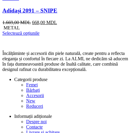
Adidași 2091 – SNIPE
Prețul
Prețul
1.669,00
MDL
668,00
MDL
inițial
curent
METAL
a
este:
Selectează opțiunile
fost:
668,00 MDL.
1.669,00 MDL.
Încălțăminte și accesorii din piele naturală, create pentru a reflecta
eleganța și confortul în fiecare zi. La ALMI, ne dedicăm să aducem
în fața dumneavoastră produse de înaltă calitate, care combină
designul rafinat cu durabilitatea excepțională.
Categorii produse
Femei
Bărbați
Accesorii
New
Reduceri
Informații adiționale
Despre noi
Contacte
Livrare și achitare