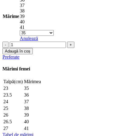
37
38
Mărime
39
40
41
Anulează
Cantitate
Sandale
Adaugă în coș
ML1177-
Preferate
1
-
Mărimi femei
DERI
HEEL
Talpă(cm)
Mărimea
23
35
23.5
36
24
37
25
38
26
39
26.5
40
27
41
Tabel de mărimi