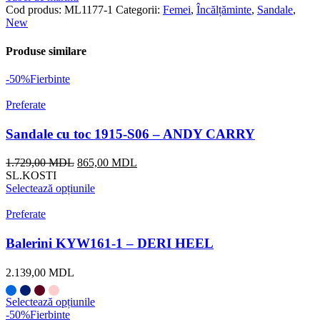
Cod produs:
ML1177-1
Categorii:
Femei
,
Încălțăminte
,
Sandale
,
New
Produse similare
-50%
Fierbinte
Preferate
Sandale cu toc 1915-S06 – ANDY CARRY
Prețul
Prețul
1.729,00
MDL
865,00
MDL
inițial
curent
SL.KOSTI
a
este:
Selectează opțiunile
fost:
865,00 MDL.
1.729,00 MDL.
Preferate
Balerini KYW161-1 – DERI HEEL
2.139,00
MDL
Selectează opțiunile
-50%
Fierbinte