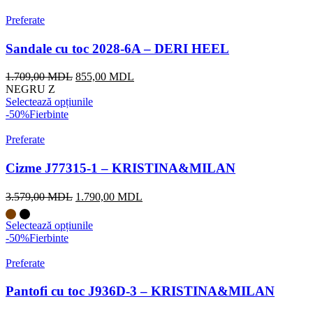
Preferate
Sandale cu toc 2028-6A – DERI HEEL
Prețul
Prețul
1.709,00
MDL
855,00
MDL
inițial
curent
NEGRU Z
a
este:
Selectează opțiunile
fost:
855,00 MDL.
-50%
Fierbinte
1.709,00 MDL.
Preferate
Cizme J77315-1 – KRISTINA&MILAN
Prețul
Prețul
3.579,00
MDL
1.790,00
MDL
inițial
curent
a
este:
Selectează opțiunile
fost:
1.790,00 MDL.
-50%
Fierbinte
3.579,00 MDL.
Preferate
Pantofi cu toc J936D-3 – KRISTINA&MILAN