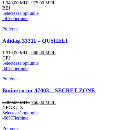
Prețul
Prețul
1.949,00
MDL
975,00
MDL
inițial
curent
BEJ
a
este:
Selectează opțiunile
fost:
975,00 MDL.
-50%
Fierbinte
1.949,00 MDL.
Preferate
Adidași 33311 – QUSHELI
Prețul
Prețul
1.919,00
MDL
960,00
MDL
inițial
curent
GRI
a
este:
Selectează opțiunile
fost:
960,00 MDL.
-60%
Fierbinte
1.919,00 MDL.
Preferate
Botine cu toc 47003 – SECRET ZONE
Prețul
Prețul
2.399,00
MDL
960,00
MDL
inițial
curent
NEGRU Z
a
este:
Selectează opțiunile
fost:
960,00 MDL.
-60%
Fierbinte
2.399,00 MDL.
Preferate