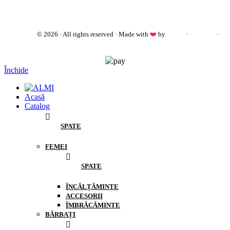
almi.md
© 2026 · All rights reserved · Made with
❤️
by
Cezar
·
Telegram
·
WhatsApp
Închide
Acasă
Catalog
SPATE
FEMEI
SPATE
ÎNCĂLȚĂMINTE
ACCESORII
ÎMBRĂCĂMINTE
BĂRBAȚI