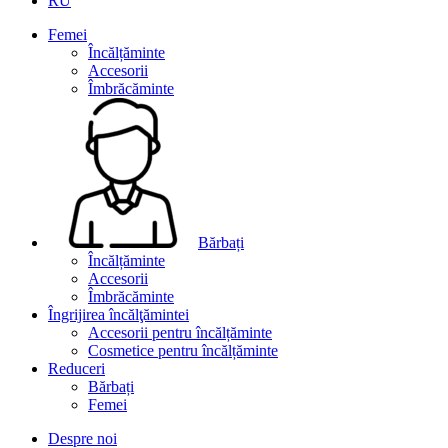
RU
Femei
Încălțăminte
Accesorii
Îmbrăcăminte
Bărbați
Încălțăminte
Accesorii
Îmbrăcăminte
Îngrijirea încălţămintei
Accesorii pentru încălțăminte
Cosmetice pentru încălțăminte
Reduceri
Bărbați
Femei
Despre noi