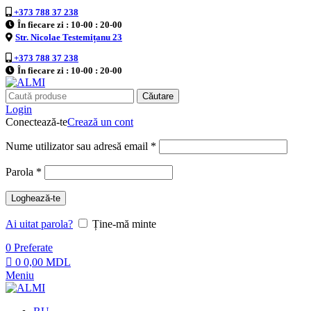
0
+373 788 37 238
În fiecare zi : 10-00 : 20-00
Str. Nicolae Testemițanu 23
+373 788 37 238
În fiecare zi : 10-00 : 20-00
Căutare
Login
Conectează-te
Crează un cont
Nume utilizator sau adresă email
*
Parola
*
Loghează-te
Ai uitat parola?
Ține-mă minte
0
Preferate
0
0,00
MDL
Meniu