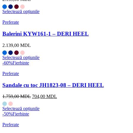
Selectează opțiunile
Preferate
Balerini KYW161-1 – DERI HEEL
2.139,00
MDL
Selectează opțiunile
-60%
Fierbinte
Preferate
Sandale cu toc JH1823-08 – DERI HEEL
Prețul
Prețul
1.759,00
MDL
704,00
MDL
inițial
curent
a
este:
Selectează opțiunile
fost:
704,00 MDL.
-50%
Fierbinte
1.759,00 MDL.
Preferate