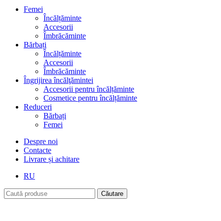
Femei
Încălțăminte
Accesorii
Îmbrăcăminte
Bărbați
Încălțăminte
Accesorii
Îmbrăcăminte
Îngrijirea încălţămintei
Accesorii pentru încălțăminte
Cosmetice pentru încălțăminte
Reduceri
Bărbați
Femei
Despre noi
Contacte
Livrare și achitare
RU
Căutare