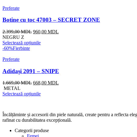
1.969,00 MDL.
Preferate
Botine cu toc 47003 – SECRET ZONE
Prețul
Prețul
2.399,00
MDL
960,00
MDL
inițial
curent
NEGRU Z
a
este:
Selectează opțiunile
fost:
960,00 MDL.
-60%
Fierbinte
2.399,00 MDL.
Preferate
Adidași 2091 – SNIPE
Prețul
Prețul
1.669,00
MDL
668,00
MDL
inițial
curent
METAL
a
este:
Selectează opțiunile
fost:
668,00 MDL.
1.669,00 MDL.
Încălțăminte și accesorii din piele naturală, create pentru a reflecta 
rafinat cu durabilitatea excepțională.
Categorii produse
Femei