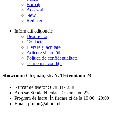
Bărbați
Accesorii
New
Reduceri
Informații adiționale
Despre noi
Contacte
Livrare și achitare
Articole și noutăți
Politica de confidențialitate
Termeni și condiții
Showroom Chișinău, str. N. Testemitanu 23
Număr de telefon: 078 837 238
Adresa: Strada Nicolae Testemițanu 23
Program de lucru: În fiecare zi de la 10:00 - 20:00
Email: promo@almi.md