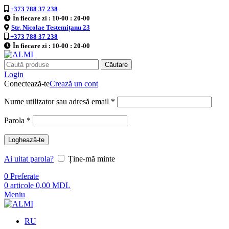
+373 788 37 238
În fiecare zi : 10-00 : 20-00
Str. Nicolae Testemițanu 23
+373 788 37 238
În fiecare zi : 10-00 : 20-00
Căutare
Login
Conectează-te
Crează un cont
Nume utilizator sau adresă email
*
Parola
*
Loghează-te
Ai uitat parola?
Ține-mă minte
0
Preferate
0
articole
0,00
MDL
Meniu
RU