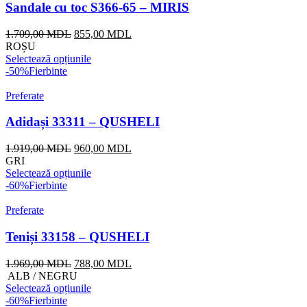
Sandale cu toc S366-65 – MIRIS
Prețul
Prețul
1.709,00
MDL
855,00
MDL
inițial
curent
ROȘU
a
este:
Selectează opțiunile
fost:
855,00 MDL.
-50%
Fierbinte
1.709,00 MDL.
Preferate
Adidași 33311 – QUSHELI
Prețul
Prețul
1.919,00
MDL
960,00
MDL
inițial
curent
GRI
a
este:
Selectează opțiunile
fost:
960,00 MDL.
-60%
Fierbinte
1.919,00 MDL.
Preferate
Teniși 33158 – QUSHELI
Prețul
Prețul
1.969,00
MDL
788,00
MDL
inițial
curent
ALB / NEGRU
a
este:
Selectează opțiunile
fost:
788,00 MDL.
-60%
Fierbinte