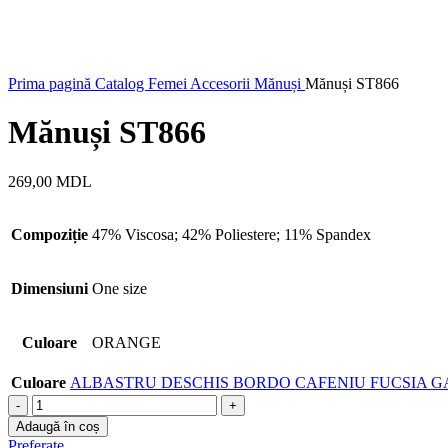
Prima pagină
Catalog
Femei
Accesorii
Mănuși
Mănuși ST866
Mănuși ST866
269,00
MDL
Compoziție
47% Viscosa; 42% Poliestere; 11% Spandex
Dimensiuni
One size
Culoare
ORANGE
Culoare
ALBASTRU DESCHIS
BORDO
CAFENIU
FUCSIA
G
Cantitate
Mănuși
Adaugă în coș
ST866
Preferate