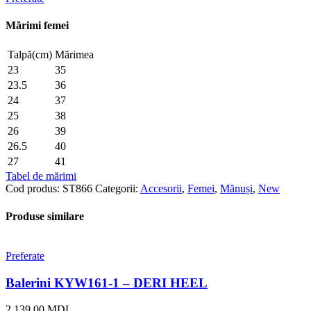
Mărimi femei
Talpă(cm)
Mărimea
23
35
23.5
36
24
37
25
38
26
39
26.5
40
27
41
Tabel de mărimi
Cod produs:
ST866
Categorii:
Accesorii
,
Femei
,
Mănuși
,
New
Produse similare
Preferate
Balerini KYW161-1 – DERI HEEL
2.139,00
MDL