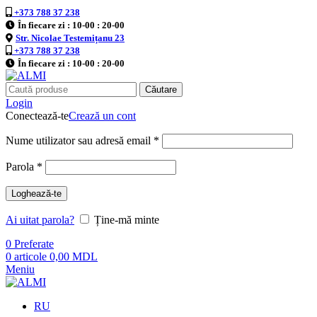
+373 788 37 238
În fiecare zi : 10-00 : 20-00
Str. Nicolae Testemițanu 23
+373 788 37 238
În fiecare zi : 10-00 : 20-00
Căutare
Login
Conectează-te
Crează un cont
Nume utilizator sau adresă email
*
Parola
*
Loghează-te
Ai uitat parola?
Ține-mă minte
0
Preferate
0
articole
0,00
MDL
Meniu
RU