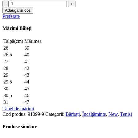
Cantitate
Teniși
Adaugă în coș
91099-
Preferate
9
-
Mărimi Băieți
MIRIS
Talpă(cm)
Mărimea
26
39
26.5
40
27
41
28
42
29
43
29.5
44
30
45
30.5
46
31
47
Tabel de mărimi
Cod produs:
91099-9
Categorii:
Bărbați
,
Încălțăminte
,
New
,
Teniși
Produse similare