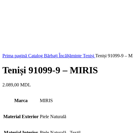
Prima pagină
Catalog
Bărbați
Încălțăminte
Teniși
Teniși 91099-9 – M
Teniși 91099-9 – MIRIS
2.089,00
MDL
Marca
MIRIS
Material Exterior
Piele Naturală
Material Interior
Piele Naturală
,
Textil