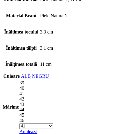
Material Brant
Piele Naturală
Înălțimea tocului
3.3 cm
Înălțimea tălpii
3.1 cm
Înălțimea totală
11 cm
Culoare
ALB
NEGRU
39
40
41
42
43
Mărime
44
45
46
Anulează