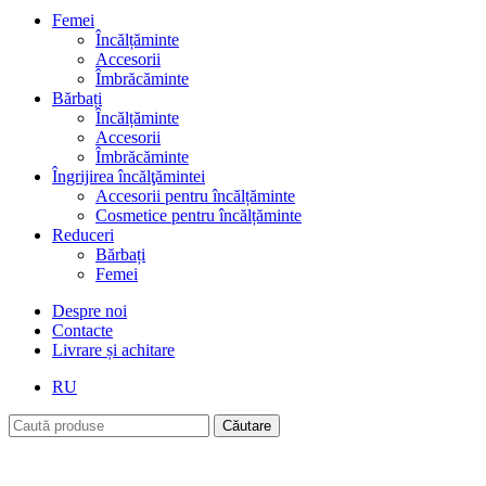
Femei
Încălțăminte
Accesorii
Îmbrăcăminte
Bărbați
Încălțăminte
Accesorii
Îmbrăcăminte
Îngrijirea încălţămintei
Accesorii pentru încălțăminte
Cosmetice pentru încălțăminte
Reduceri
Bărbați
Femei
Despre noi
Contacte
Livrare și achitare
RU
Căutare