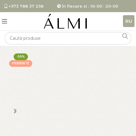
+373 788 37 238
În fiecare zi : 10-00 : 20-00
RU
-59%
FIERBINTE