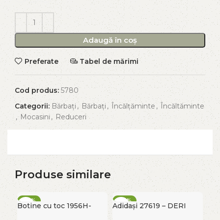
Adaugă în coș
Preferate
Tabel de mărimi
Cod produs:
5780
Categorii:
Bărbați
,
Bărbați
,
Încălțăminte
,
Încăltăminte
,
Mocasini
,
Reduceri
Produse similare
-50%
-60%
-4
Botine cu toc 1956H-
Adidași 27619 – DERI
FIERBINTE
FIERBINTE
FI
W0523 – ANDY CARRY
HEEL