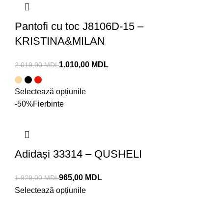
Pantofi cu toc J8106D-15 –
KRISTINA&MILAN
1.010,00
MDL
2.019,00
MDL
Selectează opțiunile
-50%
Fierbinte
Adidași 33314 – QUSHELI
965,00
MDL
1.929,00
MDL
Selectează opțiunile