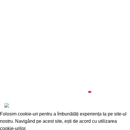
almi.md
© 2026 · All rights reserved · Made with
❤️
by
Cezar
·
Telegram
·
WhatsApp
Folosim cookie-uri pentru a îmbunătăți experiența ta pe site-ul
nostru. Navigând pe acest site, ești de acord cu utilizarea
cookie-urilor.