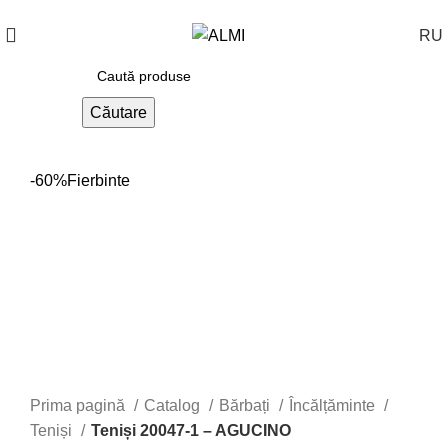
+373 788 37 238
În fiecare zi : 10-00 : 20-00
RU
Căutare
-60%
Fierbinte
Prima pagină
Catalog
Bărbați
Încălțăminte
Teniși
Teniși 20047-1 – AGUCINO