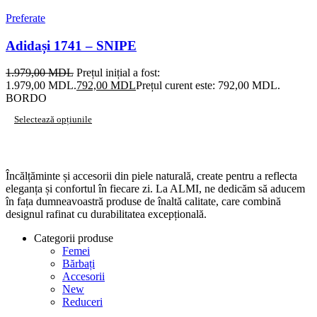
Preferate
Adidași 1741 – SNIPE
1.979,00
MDL
Prețul inițial a fost:
1.979,00 MDL.
792,00
MDL
Prețul curent este: 792,00 MDL.
BORDO
Selectează opțiunile
Încălțăminte și accesorii din piele naturală, create pentru a reflecta
eleganța și confortul în fiecare zi. La ALMI, ne dedicăm să aducem
în fața dumneavoastră produse de înaltă calitate, care combină
designul rafinat cu durabilitatea excepțională.
Categorii produse
Femei
Bărbați
Accesorii
New
Reduceri