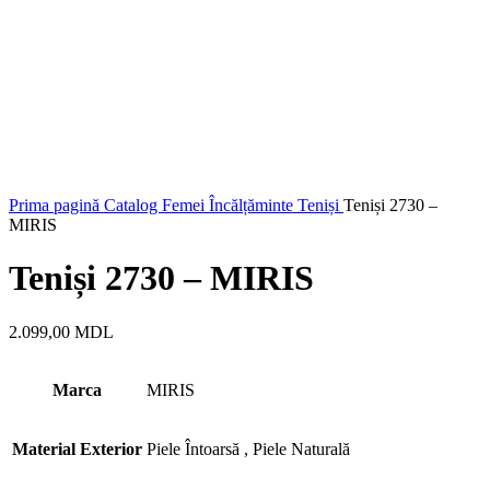
Prima pagină
Catalog
Femei
Încălțăminte
Teniși
Teniși 2730 –
MIRIS
Teniși 2730 – MIRIS
2.099,00
MDL
Marca
MIRIS
Material Exterior
Piele Întoarsă
,
Piele Naturală