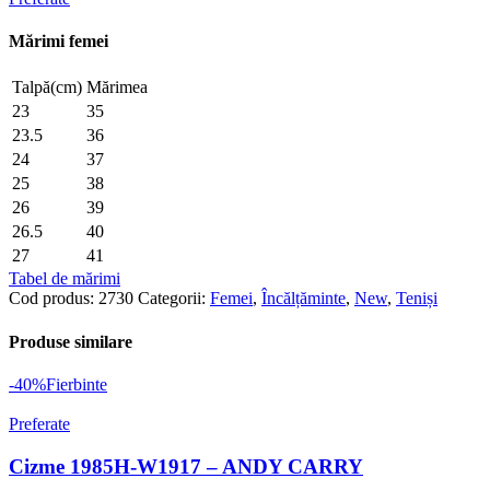
Mărimi femei
Talpă(cm)
Mărimea
23
35
23.5
36
24
37
25
38
26
39
26.5
40
27
41
Tabel de mărimi
Cod produs:
2730
Categorii:
Femei
,
Încălțăminte
,
New
,
Teniși
Produse similare
-40%
Fierbinte
Preferate
Cizme 1985H-W1917 – ANDY CARRY