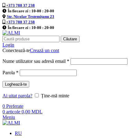
+373 788 37 238
În fiecare zi : 10-00 : 20-00
Str. Nicolae Testemițanu 23
+373 788 37 238
În fiecare zi : 10-00 : 20-00
Căutare
Login
Conectează-te
Crează un cont
Nume utilizator sau adresă email
*
Parola
*
Loghează-te
Ai uitat parola?
Ține-mă minte
0
Preferate
0
articole
0,00
MDL
Meniu
RU