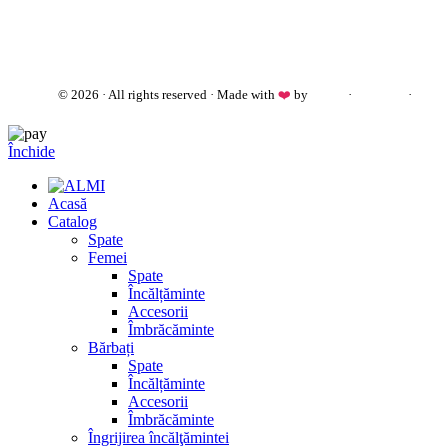
almi.md
© 2026 · All rights reserved · Made with
❤️
by
Cezar
·
Telegram
·
WhatsApp
Închide
Acasă
Catalog
Spate
Femei
Spate
Încălțăminte
Accesorii
Îmbrăcăminte
Bărbați
Spate
Încălțăminte
Accesorii
Îmbrăcăminte
Îngrijirea încălţămintei