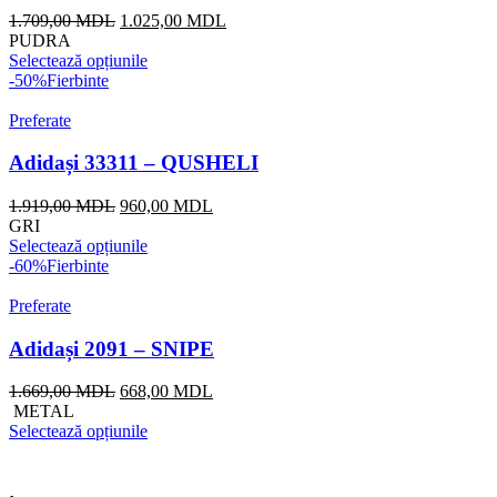
Prețul
Prețul
1.709,00
MDL
1.025,00
MDL
inițial
curent
PUDRA
a
este:
Selectează opțiunile
fost:
1.025,00 MDL.
-50%
Fierbinte
1.709,00 MDL.
Preferate
Adidași 33311 – QUSHELI
Prețul
Prețul
1.919,00
MDL
960,00
MDL
inițial
curent
GRI
a
este:
Selectează opțiunile
fost:
960,00 MDL.
-60%
Fierbinte
1.919,00 MDL.
Preferate
Adidași 2091 – SNIPE
Prețul
Prețul
1.669,00
MDL
668,00
MDL
inițial
curent
METAL
a
este:
Selectează opțiunile
fost:
668,00 MDL.
1.669,00 MDL.