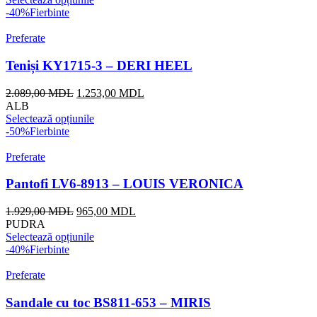
fost:
865,00 MDL.
-40%
Fierbinte
1.729,00 MDL.
Preferate
Teniși KY1715-3 – DERI HEEL
Prețul
Prețul
2.089,00
MDL
1.253,00
MDL
inițial
curent
ALB
a
este:
Selectează opțiunile
fost:
1.253,00 MDL.
-50%
Fierbinte
2.089,00 MDL.
Preferate
Pantofi LV6-8913 – LOUIS VERONICA
Prețul
Prețul
1.929,00
MDL
965,00
MDL
inițial
curent
PUDRA
a
este:
Selectează opțiunile
fost:
965,00 MDL.
-40%
Fierbinte
1.929,00 MDL.
Preferate
Sandale cu toc BS811-653 – MIRIS