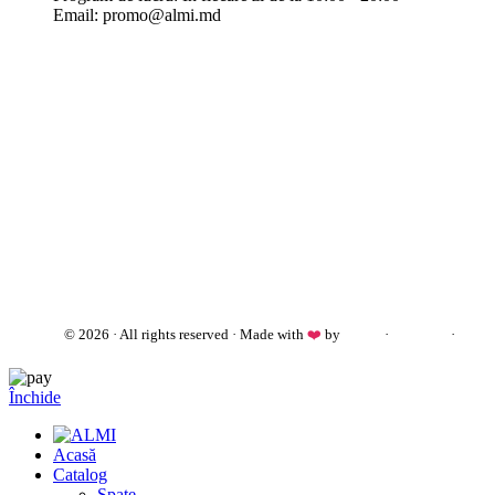
Email: promo@almi.md
almi.md
© 2026 · All rights reserved · Made with
❤️
by
Cezar
·
Telegram
·
WhatsApp
Închide
Acasă
Catalog
Spate