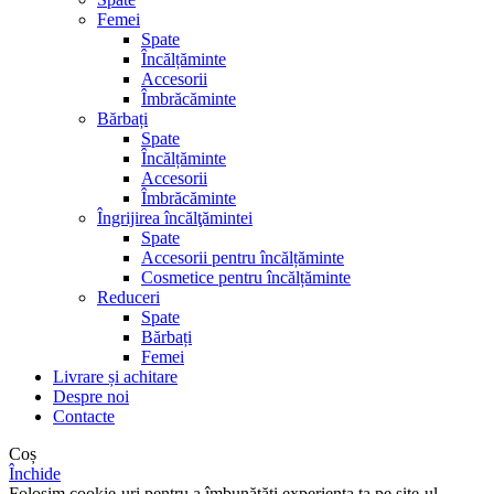
Femei
Spate
Încălțăminte
Accesorii
Îmbrăcăminte
Bărbați
Spate
Încălțăminte
Accesorii
Îmbrăcăminte
Îngrijirea încălţămintei
Spate
Accesorii pentru încălțăminte
Cosmetice pentru încălțăminte
Reduceri
Spate
Bărbați
Femei
Livrare și achitare
Despre noi
Contacte
Coș
Închide
Folosim cookie-uri pentru a îmbunătăți experiența ta pe site-ul