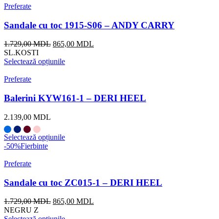
Preferate
Sandale cu toc 1915-S06 – ANDY CARRY
Prețul
Prețul
1.729,00
MDL
865,00
MDL
inițial
curent
SL.KOSTI
a
este:
Selectează opțiunile
fost:
865,00 MDL.
1.729,00 MDL.
Preferate
Balerini KYW161-1 – DERI HEEL
2.139,00
MDL
Selectează opțiunile
-50%
Fierbinte
Preferate
Sandale cu toc ZC015-1 – DERI HEEL
Prețul
Prețul
1.729,00
MDL
865,00
MDL
inițial
curent
NEGRU Z
a
este:
Selectează opțiunile