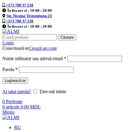
+373 788 37 238
În fiecare zi : 10-00 : 20-00
Str. Nicolae Testemițanu 23
+373 788 37 238
În fiecare zi : 10-00 : 20-00
Căutare
Login
Conectează-te
Crează un cont
Nume utilizator sau adresă email
*
Parola
*
Loghează-te
Ai uitat parola?
Ține-mă minte
0
Preferate
0
articole
0,00
MDL
Meniu
RU