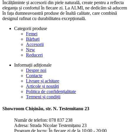
Încălțăminte și accesorii din piele naturală, create pentru a reflecta
eleganța și confortul în fiecare zi. La ALMI, ne dedicăm să aducem
în fața dumneavoastră produse de înaltă calitate, care combină
designul rafinat cu durabilitatea excepțională.
Categorii produse
Femei
Bărbați
Accesorii
New
Reduceri
Informații adiționale
Despre noi
Contacte
Livrare și achitare
Articole și noutăți
Politica de confidențialitate
Termeni și condiții
Showroom Chișinău, str. N. Testemitanu 23
Număr de telefon: 078 837 238
Adresa: Strada Nicolae Testemițanu 23
Program de lucru: În fiecare zi de la 10:00 - 20:00