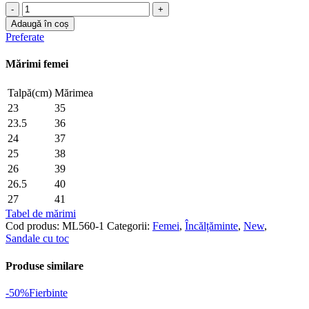
Cantitate
Sandale
Adaugă în coș
cu
Preferate
toc
ML560-
Mărimi femei
1
-
Talpă(cm)
Mărimea
DERI
HEEL
23
35
23.5
36
24
37
25
38
26
39
26.5
40
27
41
Tabel de mărimi
Cod produs:
ML560-1
Categorii:
Femei
,
Încălțăminte
,
New
,
Sandale cu toc
Produse similare
-50%
Fierbinte