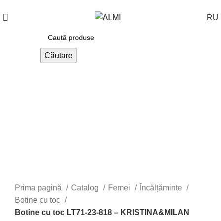
+373 788 37 238
În fiecare zi : 10-00 : 20-00
RU
Căutare
Prima pagină
Catalog
Femei
Încălțăminte
Botine cu toc
Botine cu toc LT71-23-818 – KRISTINA&MILAN