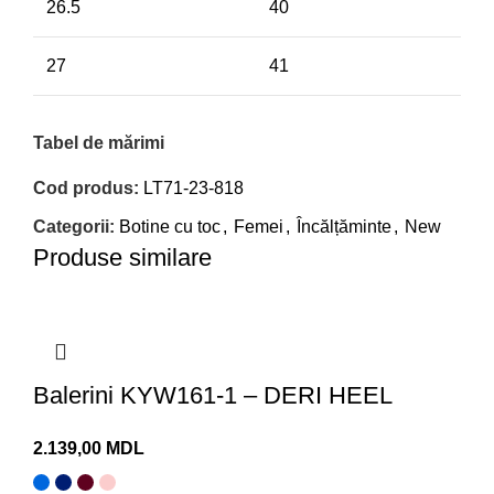
26.5
40
27
41
Tabel de mărimi
Cod produs:
LT71-23-818
Categorii:
Botine cu toc
,
Femei
,
Încălțăminte
,
New
Produse similare
Balerini KYW161-1 – DERI HEEL
MDL