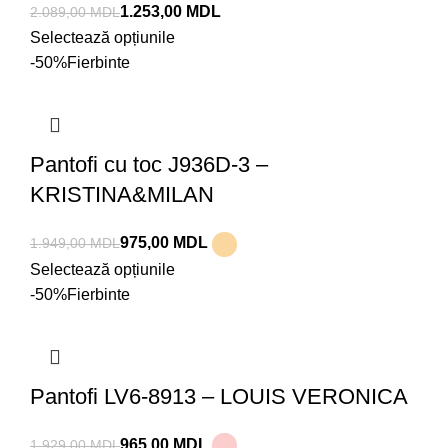
1.253,00
MDL
2.089,00
MDL
Selectează opțiunile
-50%
Fierbinte
Pantofi cu toc J936D-3 –
KRISTINA&MILAN
975,00
MDL
1.949,00
MDL
Selectează opțiunile
-50%
Fierbinte
Pantofi LV6-8913 – LOUIS VERONICA
965,00
MDL
1.929,00
MDL