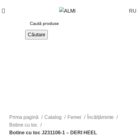
+373 788 37 238
În fiecare zi : 10-00 : 20-00
RU
Căutare
Prima pagină
Catalog
Femei
Încălțăminte
Botine cu toc
Botine cu toc J231106-1 – DERI HEEL