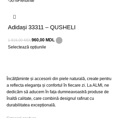
-50%
Fierbinte
Adidași 33311 – QUSHELI
960,00
MDL
1.919,00
MDL
Selectează opțiunile
Încălțăminte și accesorii din piele naturală, create pentru
a reflecta eleganța și confortul în fiecare zi. La ALMI, ne
dedicăm să aducem în fața dumneavoastră produse de
înaltă calitate, care combină designul rafinat cu
durabilitatea excepțională.
Categorii produse