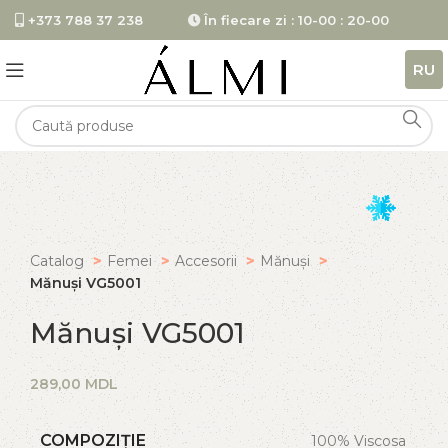
+373 788 37 238
În fiecare zi : 10-00 : 20-00
RU
Catalog
Femei
Accesorii
Mănuși
Mănuși VG5001
Mănuși VG5001
MDL
COMPOZIȚIE
100% Viscosa