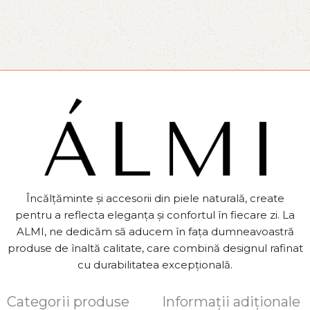
1.8
1.3
S
Încălțăminte și accesorii din piele naturală, create
pentru a reflecta eleganța și confortul în fiecare zi. La
ALMI, ne dedicăm să aducem în fața dumneavoastră
produse de înaltă calitate, care combină designul rafinat
cu durabilitatea excepțională.
Categorii produse
Informații adiționale