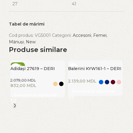
27
41
Tabel de mărimi
Cod produs:
VG5001
Categorii:
Accesorii
,
Femei
,
Mănuși
,
New
Produse similare
-60%
-3
Adidași 27619 – DERI
Balerini KYW161-1 – DERI
FIERBINTE
FI
HEEL
HEEL
2.079,00
MDL
MDL
832,00
MDL
Selectează opțiunile
Selectează opțiunile
Ten
HE