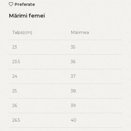
Preferate
Mărimi femei
Talpă(cm)
Mărimea
23
35
23.5
36
24
37
25
38
26
39
26.5
40