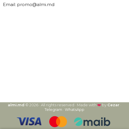
Email: promo@almi.md
almi.md
© 2026 · All rights reserved · Made with
❤️
by
Cezar
·
Telegram
·
WhatsApp