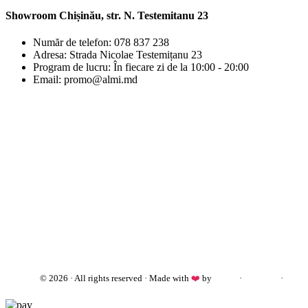
Showroom Chișinău, str. N. Testemitanu 23
Număr de telefon: 078 837 238
Adresa: Strada Nicolae Testemițanu 23
Program de lucru: În fiecare zi de la 10:00 - 20:00
Email: promo@almi.md
almi.md
© 2026 · All rights reserved · Made with
❤️
by
Cezar
·
Telegram
·
WhatsApp