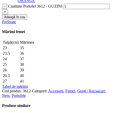
ORANGE
Cantitate Portofel 3612 - GUZINI
Adaugă în coș
Preferate
Mărimi femei
Talpă(cm)
Mărimea
23
35
23.5
36
24
37
25
38
26
39
26.5
40
27
41
Tabel de mărimi
Cod produs:
3612
Categorii:
Accesorii
,
Femei
,
Genți / Rucsacuri
,
New
,
Portofele
Produse similare