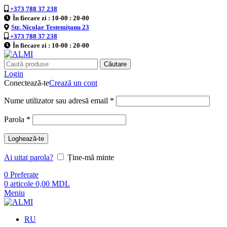
+373 788 37 238
În fiecare zi : 10-00 : 20-00
Str. Nicolae Testemițanu 23
+373 788 37 238
În fiecare zi : 10-00 : 20-00
Căutare
Login
Conectează-te
Crează un cont
Nume utilizator sau adresă email
*
Parola
*
Loghează-te
Ai uitat parola?
Ține-mă minte
0
Preferate
0
articole
0,00
MDL
Meniu
RU