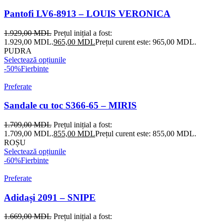
Pantofi LV6-8913 – LOUIS VERONICA
1.929,00
MDL
Prețul inițial a fost:
1.929,00 MDL.
965,00
MDL
Prețul curent este: 965,00 MDL.
PUDRA
Selectează opțiunile
-50%
Fierbinte
Preferate
Sandale cu toc S366-65 – MIRIS
1.709,00
MDL
Prețul inițial a fost:
1.709,00 MDL.
855,00
MDL
Prețul curent este: 855,00 MDL.
ROȘU
Selectează opțiunile
-60%
Fierbinte
Preferate
Adidași 2091 – SNIPE
1.669,00
MDL
Prețul inițial a fost: