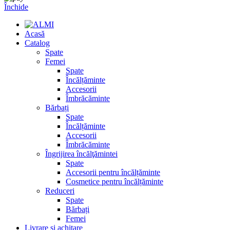
Închide
Acasă
Catalog
Spate
Femei
Spate
Încălțăminte
Accesorii
Îmbrăcăminte
Bărbați
Spate
Încălțăminte
Accesorii
Îmbrăcăminte
Îngrijirea încălţămintei
Spate
Accesorii pentru încălțăminte
Cosmetice pentru încălțăminte
Reduceri
Spate
Bărbați
Femei
Livrare și achitare