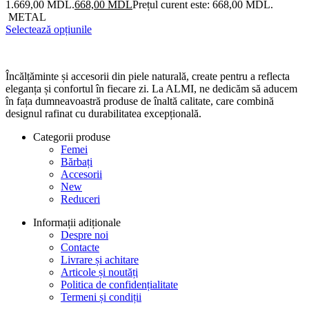
1.669,00 MDL.
668,00
MDL
Prețul curent este: 668,00 MDL.
METAL
Selectează opțiunile
Încălțăminte și accesorii din piele naturală, create pentru a reflecta
eleganța și confortul în fiecare zi. La ALMI, ne dedicăm să aducem
în fața dumneavoastră produse de înaltă calitate, care combină
designul rafinat cu durabilitatea excepțională.
Categorii produse
Femei
Bărbați
Accesorii
New
Reduceri
Informații adiționale
Despre noi
Contacte
Livrare și achitare
Articole și noutăți
Politica de confidențialitate
Termeni și condiții