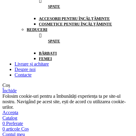
SPATE
ACCESORII PENTRU ÎNCĂLȚĂMINTE
COSMETICE PENTRU ÎNCĂLȚĂMINTE
REDUCERI
SPATE
BĂRBAȚI
FEMEI
Livrare și achitare
Despre noi
Contacte
Coș
Închide
Folosim cookie-uri pentru a îmbunătăți experiența ta pe site-ul
nostru. Navigând pe acest site, ești de acord cu utilizarea cookie-
urilor.
Accepta
Catalog
0
Preferate
0
articole
Coș
Contul meu