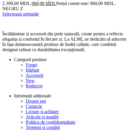
2.399,00 MDL.
960,00
MDL
Prețul curent este: 960,00 MDL.
NEGRU Z
Selectează opțiunile
Încălțăminte și accesorii din piele naturală, create pentru a reflecta
eleganța și confortul în fiecare zi. La ALMI, ne dedicăm să aducem
în fața dumneavoastră produse de înaltă calitate, care combină
designul rafinat cu durabilitatea excepțională.
Categorii produse
Femei
Bărbați
Accesorii
New
Reduceri
Informații adiționale
Despre noi
Contacte
Livrare și achitare
Articole și noutăți
Politica de confidențialitate
Termeni și condiții