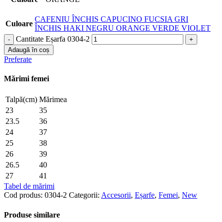
CAFENIU ÎNCHIS
CAPUCINO
FUCSIA
GRI
Culoare
ÎNCHIS
HAKI
NEGRU
ORANGE
VERDE
VIOLET
Cantitate Eșarfa 0304-2
Adaugă în coș
Preferate
Mărimi femei
Talpă(cm)
Mărimea
23
35
23.5
36
24
37
25
38
26
39
26.5
40
27
41
Tabel de mărimi
Cod produs:
0304-2
Categorii:
Accesorii
,
Eșarfe
,
Femei
,
New
Produse similare