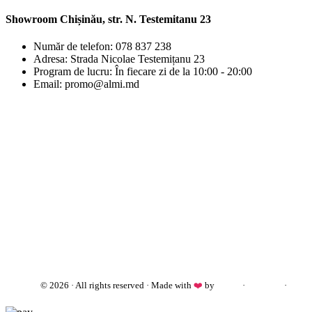
Showroom Chișinău, str. N. Testemitanu 23
Număr de telefon: 078 837 238
Adresa: Strada Nicolae Testemițanu 23
Program de lucru: În fiecare zi de la 10:00 - 20:00
Email: promo@almi.md
almi.md
© 2026 · All rights reserved · Made with
❤️
by
Cezar
·
Telegram
·
WhatsApp