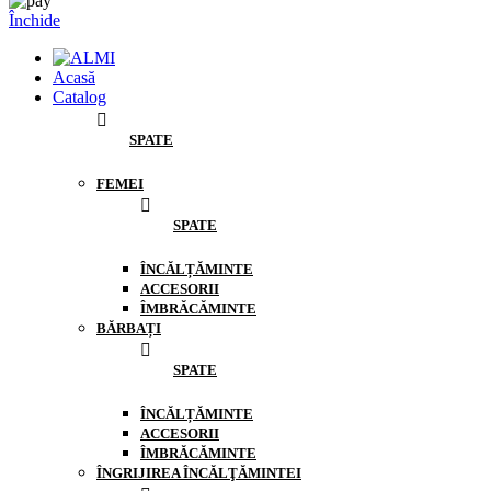
Închide
Acasă
Catalog
SPATE
FEMEI
SPATE
ÎNCĂLȚĂMINTE
ACCESORII
ÎMBRĂCĂMINTE
BĂRBAȚI
SPATE
ÎNCĂLȚĂMINTE
ACCESORII
ÎMBRĂCĂMINTE
ÎNGRIJIREA ÎNCĂLŢĂMINTEI