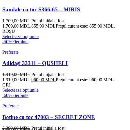
Sandale cu toc S366-65 – MIRIS
1.709,00
MDL
Prețul inițial a fost:
1.709,00 MDL.
855,00
MDL
Prețul curent este: 855,00 MDL.
ROȘU
Selectează opțiunile
-50%
Fierbinte
Preferate
Adidași 33311 – QUSHELI
1.919,00
MDL
Prețul inițial a fost:
1.919,00 MDL.
960,00
MDL
Prețul curent este: 960,00 MDL.
GRI
Selectează opțiunile
-60%
Fierbinte
Preferate
Botine cu toc 47003 – SECRET ZONE
2.399,00
MDL
Prețul inițial a fost: