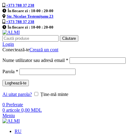
+373 788 37 238
În fiecare zi : 10-00 : 20-00
Str. Nicolae Testemițanu 23
+373 788 37 238
În fiecare zi : 10-00 : 20-00
Căutare
Login
Conectează-te
Crează un cont
Nume utilizator sau adresă email
*
Parola
*
Loghează-te
Ai uitat parola?
Ține-mă minte
0
Preferate
0
articole
0,00
MDL
Meniu
RU