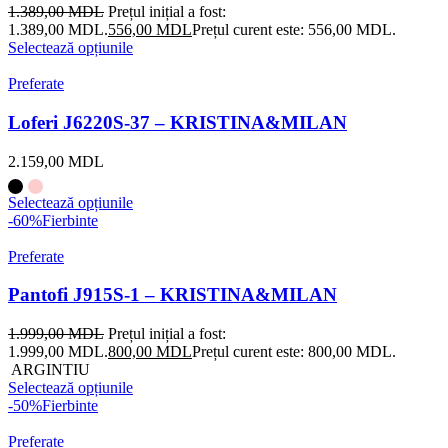
1.389,00
MDL
Prețul inițial a fost:
1.389,00 MDL.
556,00
MDL
Prețul curent este: 556,00 MDL.
Selectează opțiunile
Preferate
Loferi J6220S-37 – KRISTINA&MILAN
2.159,00
MDL
Selectează opțiunile
-60%
Fierbinte
Preferate
Pantofi J915S-1 – KRISTINA&MILAN
1.999,00
MDL
Prețul inițial a fost:
1.999,00 MDL.
800,00
MDL
Prețul curent este: 800,00 MDL.
ARGINTIU
Selectează opțiunile
-50%
Fierbinte
Preferate