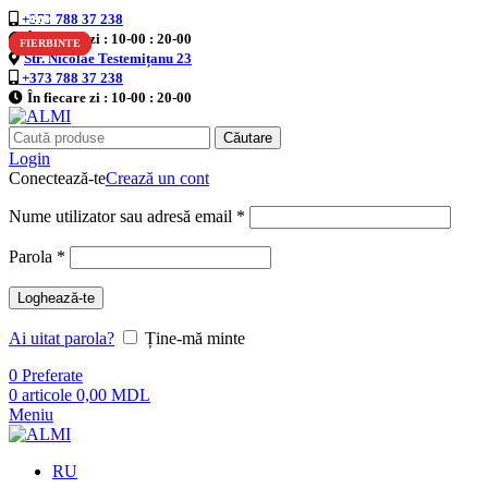
+373 788 37 238
-60%
-50%
-60%
-30%
-60%
-60%
-60%
-60%
-60%
În fiecare zi : 10-00 : 20-00
FIERBINTE
FIERBINTE
FIERBINTE
FIERBINTE
FIERBINTE
FIERBINTE
FIERBINTE
FIERBINTE
FIERBINTE
Str. Nicolae Testemițanu 23
+373 788 37 238
În fiecare zi : 10-00 : 20-00
Căutare
Login
Conectează-te
Crează un cont
Nume utilizator sau adresă email
*
Parola
*
Loghează-te
Ai uitat parola?
Ține-mă minte
0
Preferate
0
articole
0,00
MDL
Meniu
RU