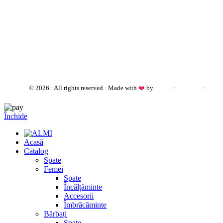
almi.md
© 2026 · All rights reserved · Made with
❤️
by
Cezar
·
Telegram
·
WhatsApp
Închide
Acasă
Catalog
Spate
Femei
Spate
Încălțăminte
Accesorii
Îmbrăcăminte
Bărbați
Spate