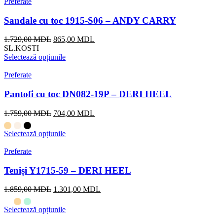
Preferate
Sandale cu toc 1915-S06 – ANDY CARRY
Prețul
Prețul
1.729,00
MDL
865,00
MDL
inițial
curent
SL.KOSTI
a
este:
Selectează opțiunile
fost:
865,00 MDL.
1.729,00 MDL.
Preferate
Pantofi cu toc DN082-19P – DERI HEEL
Prețul
Prețul
1.759,00
MDL
704,00
MDL
inițial
curent
a
este:
Selectează opțiunile
fost:
704,00 MDL.
1.759,00 MDL.
Preferate
Teniși Y1715-59 – DERI HEEL
Prețul
Prețul
1.859,00
MDL
1.301,00
MDL
inițial
curent
a
este:
Selectează opțiunile
fost:
1.301,00 MDL.