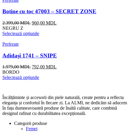
Preferate
Botine cu toc 47003 – SECRET ZONE
Prețul
Prețul
2.399,00
MDL
960,00
MDL
inițial
curent
NEGRU Z
a
este:
Selectează opțiunile
fost:
960,00 MDL.
2.399,00 MDL.
Preferate
Adidași 1741 – SNIPE
Prețul
Prețul
1.979,00
MDL
792,00
MDL
inițial
curent
BORDO
a
este:
Selectează opțiunile
fost:
792,00 MDL.
1.979,00 MDL.
Încălțăminte și accesorii din piele naturală, create pentru a reflecta
eleganța și confortul în fiecare zi. La ALMI, ne dedicăm să aducem
în fața dumneavoastră produse de înaltă calitate, care combină
designul rafinat cu durabilitatea excepțională.
Categorii produse
Femei