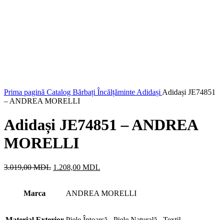
Prima pagină
Catalog
Bărbați
Încălțăminte
Adidași
Adidași JE74851
– ANDREA MORELLI
Adidași JE74851 – ANDREA
MORELLI
Prețul
Prețul
3.019,00
MDL
1.208,00
MDL
inițial
curent
a
este:
Marca
fost:
ANDREA MORELLI
1.208,00 MDL.
3.019,00 MDL.
Material Exterior
Piele Întoarsă
,
Piele Naturală
,
Textil