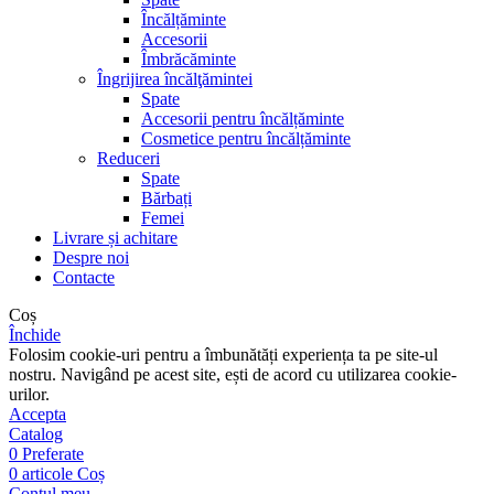
Încălțăminte
Accesorii
Îmbrăcăminte
Îngrijirea încălţămintei
Spate
Accesorii pentru încălțăminte
Cosmetice pentru încălțăminte
Reduceri
Spate
Bărbați
Femei
Livrare și achitare
Despre noi
Contacte
Coș
Închide
Folosim cookie-uri pentru a îmbunătăți experiența ta pe site-ul
nostru. Navigând pe acest site, ești de acord cu utilizarea cookie-
urilor.
Accepta
Catalog
0
Preferate
0
articole
Coș
Contul meu