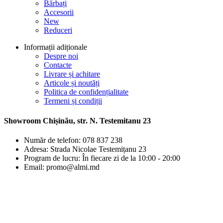
Bărbați
Accesorii
New
Reduceri
Informații adiționale
Despre noi
Contacte
Livrare și achitare
Articole și noutăți
Politica de confidențialitate
Termeni și condiții
Showroom Chișinău, str. N. Testemitanu 23
Număr de telefon: 078 837 238
Adresa: Strada Nicolae Testemițanu 23
Program de lucru: În fiecare zi de la 10:00 - 20:00
Email: promo@almi.md