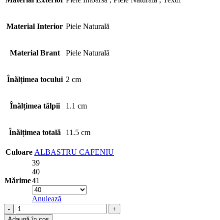
Material Interior
Piele Naturală
Material Brant
Piele Naturală
Înălțimea tocului
2 cm
Înălțimea tălpii
1.1 cm
Înălțimea totală
11.5 cm
Culoare
ALBASTRU
CAFENIU
39
40
Mărime
41
Anulează
Cantitate
Adidași
Adaugă în coș