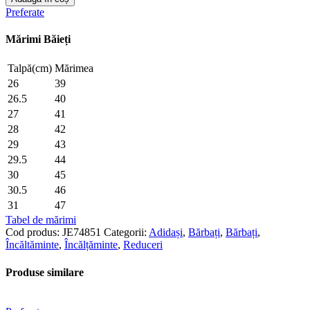
JE74851
Preferate
-
ANDREA
Mărimi Băieți
MORELLI
Talpă(cm)
Mărimea
26
39
26.5
40
27
41
28
42
29
43
29.5
44
30
45
30.5
46
31
47
Tabel de mărimi
Cod produs:
JE74851
Categorii:
Adidași
,
Bărbați
,
Bărbați
,
Încăltăminte
,
Încălțăminte
,
Reduceri
Produse similare