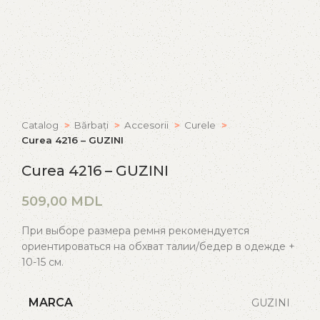
Catalog
Bărbați
Accesorii
Curele
Curea 4216 – GUZINI
Curea 4216 – GUZINI
MDL
При выборе размера ремня рекомендуется
ориентироваться на обхват талии/бедер в одежде +
10-15 см.
MARCA
GUZINI