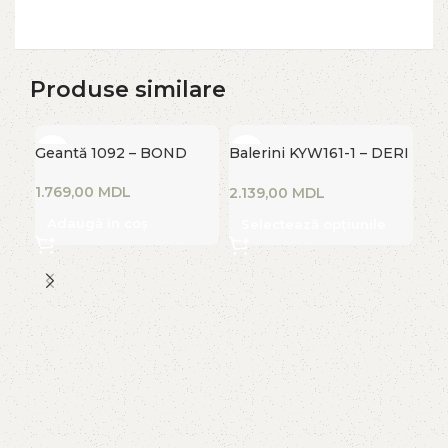
Produse similare
Geantă 1092 – BOND
Balerini KYW161-1 – DERI
HEEL
MDL
MDL
Adaugă în coș
Selectează opțiunile
Bal
HE
S