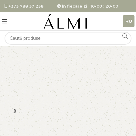
+373 788 37 238
În fiecare zi : 10-00 : 20-00
RU