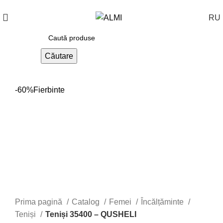
+373 788 37 238
În fiecare zi : 10-00 : 20-00
RU
Căutare
-60%
Fierbinte
Prima pagină
Catalog
Femei
Încălțăminte
Teniși
Teniși 35400 – QUSHELI