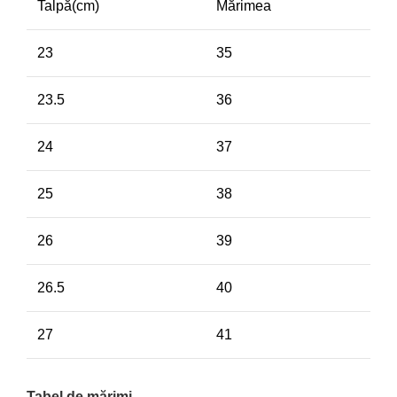
Talpă(cm)
Mărimea
23
35
23.5
36
24
37
25
38
26
39
26.5
40
27
41
Tabel de mărimi