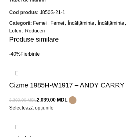
Cod produs:
J850S-21-1
Categorii:
Femei
,
Femei
,
Încălțăminte
,
Încălțăminte
,
Loferi
,
Reduceri
Produse similare
-40%
Fierbinte
Cizme 1985H-W1917 – ANDY CARRY
2.039,00
MDL
3.399,00
MDL
Selectează opțiunile