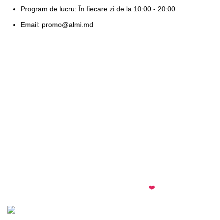
Program de lucru: În fiecare zi de la 10:00 - 20:00
Email: promo@almi.md
almi.md
© 2026 · All rights reserved · Made with
❤️
by
Cezar
·
Telegram
·
WhatsApp