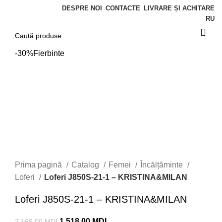
DESPRE NOI
CONTACTE
LIVRARE ȘI ACHITARE
RU
-30%
Fierbinte
Prima pagină
Catalog
Femei
Încălțăminte
Loferi
Loferi J850S-21-1 – KRISTINA&MILAN
Loferi J850S-21-1 – KRISTINA&MILAN
1.518,00
MDL
2.169,00
MDL