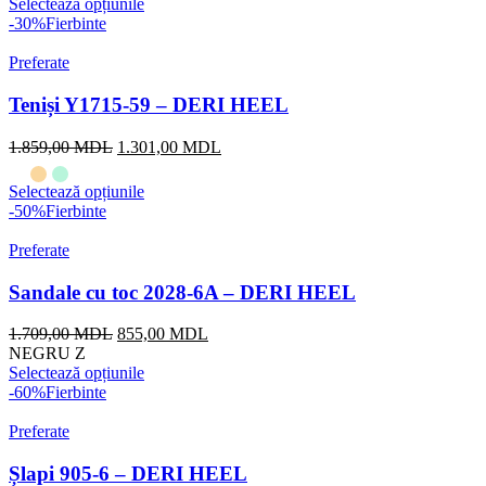
Selectează opțiunile
-30%
Fierbinte
Preferate
Teniși Y1715-59 – DERI HEEL
Prețul
Prețul
1.859,00
MDL
1.301,00
MDL
inițial
curent
a
este:
Selectează opțiunile
fost:
1.301,00 MDL.
-50%
Fierbinte
1.859,00 MDL.
Preferate
Sandale cu toc 2028-6A – DERI HEEL
Prețul
Prețul
1.709,00
MDL
855,00
MDL
inițial
curent
NEGRU Z
a
este:
Selectează opțiunile
fost:
855,00 MDL.
-60%
Fierbinte
1.709,00 MDL.
Preferate
Șlapi 905-6 – DERI HEEL