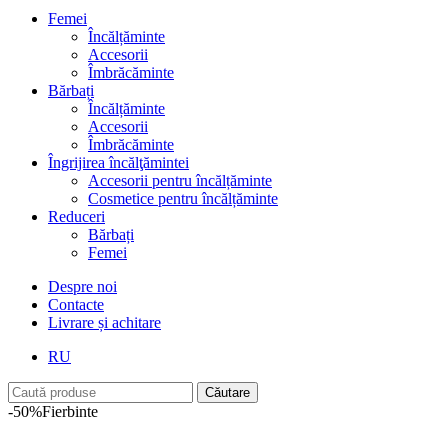
Femei
Încălțăminte
Accesorii
Îmbrăcăminte
Bărbați
Încălțăminte
Accesorii
Îmbrăcăminte
Îngrijirea încălţămintei
Accesorii pentru încălțăminte
Cosmetice pentru încălțăminte
Reduceri
Bărbați
Femei
Despre noi
Contacte
Livrare și achitare
RU
Căutare
-50%
Fierbinte