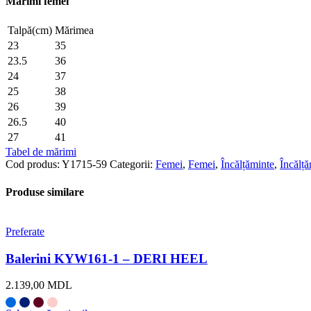
Mărimi femei
DERI
HEEL
Talpă(cm)
Mărimea
23
35
23.5
36
24
37
25
38
26
39
26.5
40
27
41
Tabel de mărimi
Cod produs:
Y1715-59
Categorii:
Femei
,
Femei
,
Încălțăminte
,
Încălță
Produse similare
Preferate
Balerini KYW161-1 – DERI HEEL
2.139,00
MDL