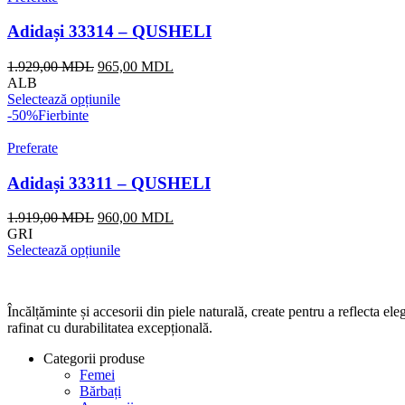
Adidași 33314 – QUSHELI
Prețul
Prețul
1.929,00
MDL
965,00
MDL
inițial
curent
ALB
a
este:
Selectează opțiunile
fost:
965,00 MDL.
-50%
Fierbinte
1.929,00 MDL.
Preferate
Adidași 33311 – QUSHELI
Prețul
Prețul
1.919,00
MDL
960,00
MDL
inițial
curent
GRI
a
este:
Selectează opțiunile
fost:
960,00 MDL.
1.919,00 MDL.
Încălțăminte și accesorii din piele naturală, create pentru a reflecta 
rafinat cu durabilitatea excepțională.
Categorii produse
Femei
Bărbați