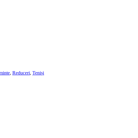
minte
,
Reduceri
,
Teniși