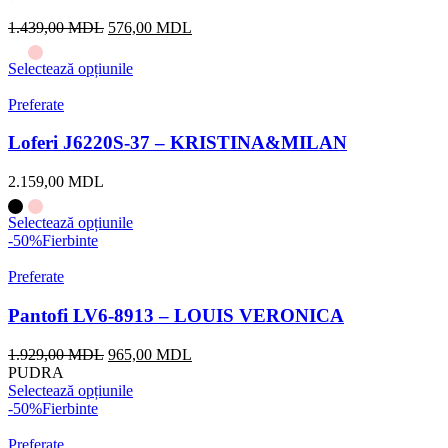
Prețul
Prețul
1.439,00
MDL
576,00
MDL
inițial
curent
a
este:
Selectează opțiunile
fost:
576,00 MDL.
1.439,00 MDL.
Preferate
Loferi J6220S-37 – KRISTINA&MILAN
2.159,00
MDL
Selectează opțiunile
-50%
Fierbinte
Preferate
Pantofi LV6-8913 – LOUIS VERONICA
Prețul
Prețul
1.929,00
MDL
965,00
MDL
inițial
curent
PUDRA
a
este:
Selectează opțiunile
fost:
965,00 MDL.
-50%
Fierbinte
1.929,00 MDL.
Preferate