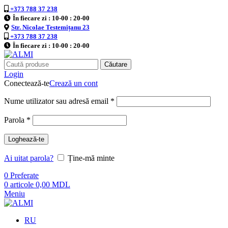
+373 788 37 238
În fiecare zi : 10-00 : 20-00
Str. Nicolae Testemițanu 23
+373 788 37 238
În fiecare zi : 10-00 : 20-00
Căutare
Login
Conectează-te
Crează un cont
Nume utilizator sau adresă email
*
Parola
*
Loghează-te
Ai uitat parola?
Ține-mă minte
0
Preferate
0
articole
0,00
MDL
Meniu
RU