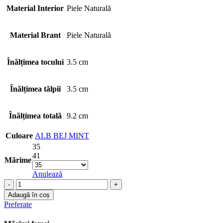
Material Interior
Piele Naturală
Material Brant
Piele Naturală
Înălțimea tocului
3.5 cm
Înălțimea tălpii
3.5 cm
Înălțimea totală
9.2 cm
Culoare
ALB
BEJ
MINT
35
41
Mărime
Anulează
Cantitate
Teniși
Adaugă în coș
Y1715-
Preferate
59
-