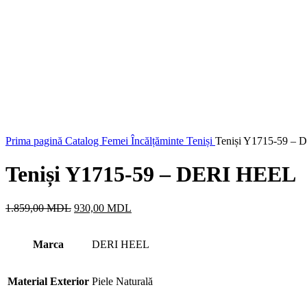
Prima pagină
Catalog
Femei
Încălțăminte
Teniși
Teniși Y1715-59 –
Teniși Y1715-59 – DERI HEEL
Prețul
Prețul
1.859,00
MDL
930,00
MDL
inițial
curent
a
este:
Marca
fost:
DERI HEEL
930,00 MDL.
1.859,00 MDL.
Material Exterior
Piele Naturală