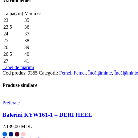
Mărimi femei
Talpă(cm)
Mărimea
23
35
23.5
36
24
37
25
38
26
39
26.5
40
27
41
Tabel de mărimi
Cod produs:
9355
Categorii:
Femei
,
Femei
,
Încălțăminte
,
Încălțăminte
Produse similare
Preferate
Balerini KYW161-1 – DERI HEEL
2.139,00
MDL