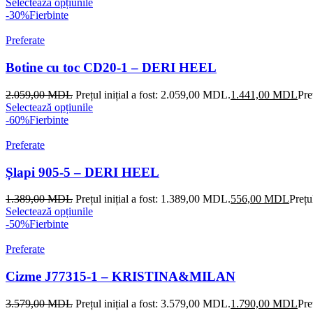
Selectează opțiunile
-30%
Fierbinte
Preferate
Botine cu toc CD20-1 – DERI HEEL
2.059,00
MDL
Prețul inițial a fost: 2.059,00 MDL.
1.441,00
MDL
Pre
Selectează opțiunile
-60%
Fierbinte
Preferate
Șlapi 905-5 – DERI HEEL
1.389,00
MDL
Prețul inițial a fost: 1.389,00 MDL.
556,00
MDL
Prețu
Selectează opțiunile
-50%
Fierbinte
Preferate
Cizme J77315-1 – KRISTINA&MILAN
3.579,00
MDL
Prețul inițial a fost: 3.579,00 MDL.
1.790,00
MDL
Pre