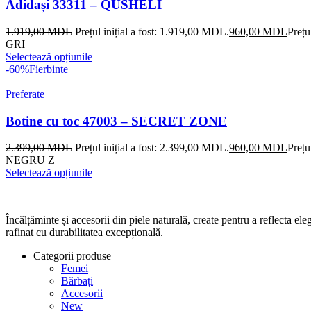
Adidași 33311 – QUSHELI
1.919,00
MDL
Prețul inițial a fost: 1.919,00 MDL.
960,00
MDL
Prețu
GRI
Selectează opțiunile
-60%
Fierbinte
Preferate
Botine cu toc 47003 – SECRET ZONE
2.399,00
MDL
Prețul inițial a fost: 2.399,00 MDL.
960,00
MDL
Prețu
NEGRU Z
Selectează opțiunile
Încălțăminte și accesorii din piele naturală, create pentru a reflecta 
rafinat cu durabilitatea excepțională.
Categorii produse
Femei
Bărbați
Accesorii
New