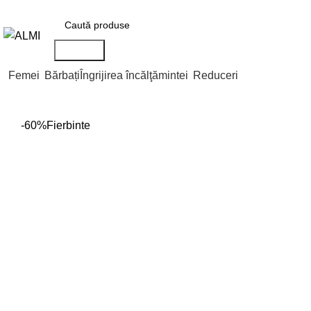
+373 788 37 238
În fiecare zi : 10-00 : 20-00
Str. Nicolae Testemițan
Căutare
Femei
Bărbați
Îngrijirea încălţămintei
Reduceri
-60%
Fierbinte