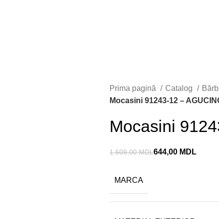
u 23
Prima pagină
Catalog
Bărb
Mocasini 91243-12 – AGUCIN
Mocasini 912
644,00
MDL
1.609,00
MDL
MARCA