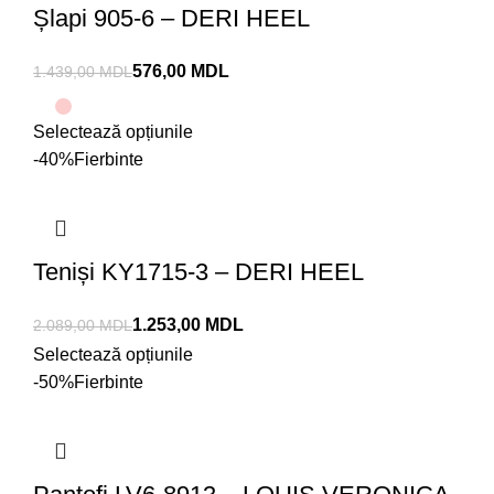
Șlapi 905-6 – DERI HEEL
576,00
MDL
1.439,00
MDL
Selectează opțiunile
-40%
Fierbinte
Teniși KY1715-3 – DERI HEEL
1.253,00
MDL
2.089,00
MDL
Selectează opțiunile
-50%
Fierbinte