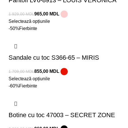
Pantofi LV6-8913 – LOUIS VERONICA
965,00
MDL
1.929,00
MDL
Selectează opțiunile
-50%
Fierbinte
Sandale cu toc S366-65 – MIRIS
855,00
MDL
1.709,00
MDL
Selectează opțiunile
-60%
Fierbinte
Botine cu toc 47003 – SECRET ZONE