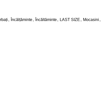
rbați
,
Încălțăminte
,
Încăltăminte
,
LAST SIZE
,
Mocasini
,