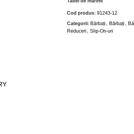
Tabel de mărimi
Cod produs:
91243-12
Categorii:
Bărbați
,
Bărbați
,
Bă
Reduceri
,
Slip-On-uri
RY