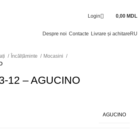
Login
0,00
MDL
Despre noi
Contacte
Livrare și achitare
RU
ați
Încălțăminte
Mocasini
O
43-12 – AGUCINO
AGUCINO