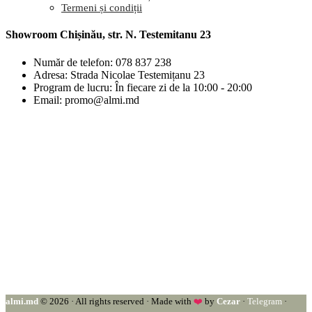
Termeni și condiții
Showroom Chișinău, str. N. Testemitanu 23
Număr de telefon: 078 837 238
Adresa: Strada Nicolae Testemițanu 23
Program de lucru: În fiecare zi de la 10:00 - 20:00
Email: promo@almi.md
almi.md
© 2026 · All rights reserved · Made with
❤️
by
Cezar
·
Telegram
·