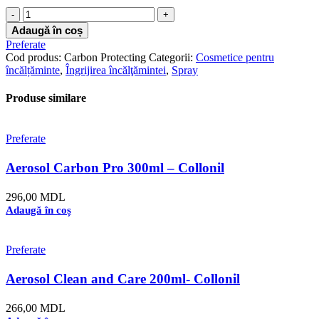
Cantitate
Aerosol
Adaugă în coș
Carbon
Preferate
Protecting
Cod produs:
Carbon Protecting
Categorii:
Cosmetice pentru
300ml
încălțăminte
,
Îngrijirea încălţămintei
,
Spray
-
Collonil
Produse similare
Preferate
Aerosol Carbon Pro 300ml – Collonil
296,00
MDL
Adaugă în coș
Preferate
Aerosol Clean and Care 200ml- Collonil
266,00
MDL