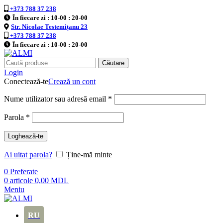
+373 788 37 238
În fiecare zi : 10-00 : 20-00
Str. Nicolae Testemițanu 23
+373 788 37 238
În fiecare zi : 10-00 : 20-00
Căutare
Login
Conectează-te
Crează un cont
Nume utilizator sau adresă email
*
Parola
*
Loghează-te
Ai uitat parola?
Ține-mă minte
0
Preferate
0
articole
0,00
MDL
Meniu
RU