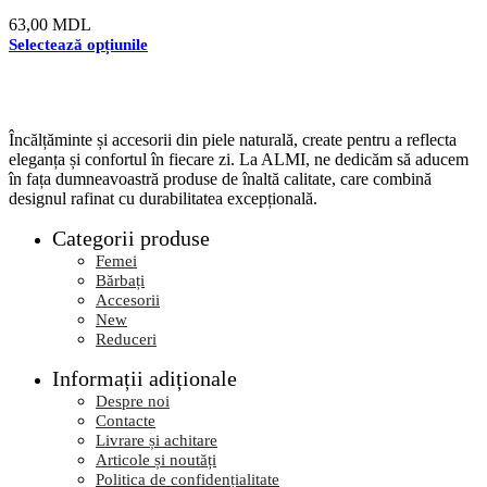
Professional
63,00
MDL
Selectează opțiunile
Încălțăminte și accesorii din piele naturală, create pentru a reflecta
eleganța și confortul în fiecare zi. La ALMI, ne dedicăm să aducem
în fața dumneavoastră produse de înaltă calitate, care combină
designul rafinat cu durabilitatea excepțională.
Categorii produse
Femei
Bărbați
Accesorii
New
Reduceri
Informații adiționale
Despre noi
Contacte
Livrare și achitare
Articole și noutăți
Politica de confidențialitate