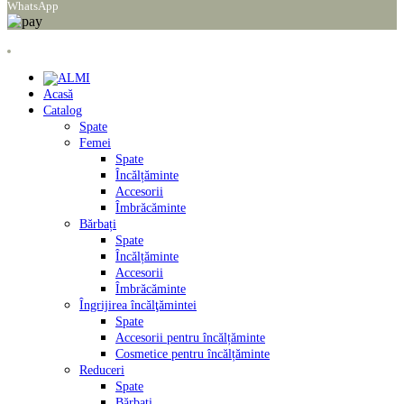
WhatsApp
Acasă
Catalog
Spate
Femei
Spate
Încălțăminte
Accesorii
Îmbrăcăminte
Bărbați
Spate
Încălțăminte
Accesorii
Îmbrăcăminte
Îngrijirea încălţămintei
Spate
Accesorii pentru încălțăminte
Cosmetice pentru încălțăminte
Reduceri
Spate
Bărbați