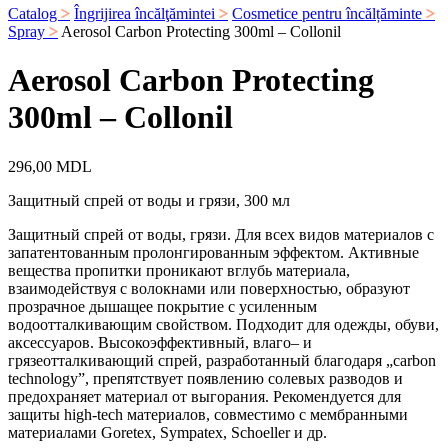
Catalog
Îngrijirea încălţămintei
Cosmetice pentru încălțăminte
Spray
Aerosol Carbon Protecting 300ml – Collonil
Aerosol Carbon Protecting
300ml – Collonil
296,00
MDL
Защитный спрей от воды и грязи, 300 мл
Защитный спрей от воды, грязи. Для всех видов материалов c
запатентованным пролонгированным эффектом. Активные
вещества пропитки проникают вглубь материала,
взаимодействуя с волокнами или поверхностью, образуют
прозрачное дышащее покрытие с усиленным
водоотталкивающим свойством. Подходит для одежды, обуви,
аксессуаров. Высокоэффективный, влаго– и
грязеотталкивающий спрей, разработанный благодаря „carbon
technology”, препятствует появлению солевых разводов и
предохраняет материал от выгорания. Рекомендуется для
защиты high-tech материалов, совместимо с мембранными
материалами Goretex, Sympatex, Schoeller и др.