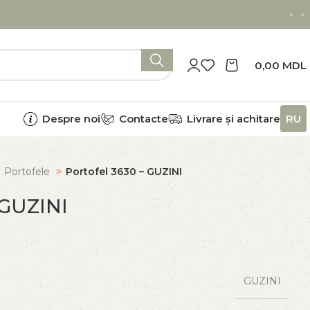
0,00
MDL
Despre noi
Contacte
Livrare și achitare
RU
Portofele
Portofel 3630 – GUZINI
 GUZINI
GUZINI