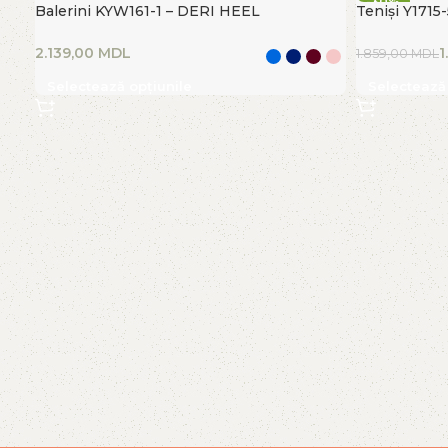
-30%
Balerini KYW161-1 – DERI HEEL
Teniși Y1715
FIERBINTE
MDL
1
1.859,00
MDL
Selectează opțiunile
Selectează 