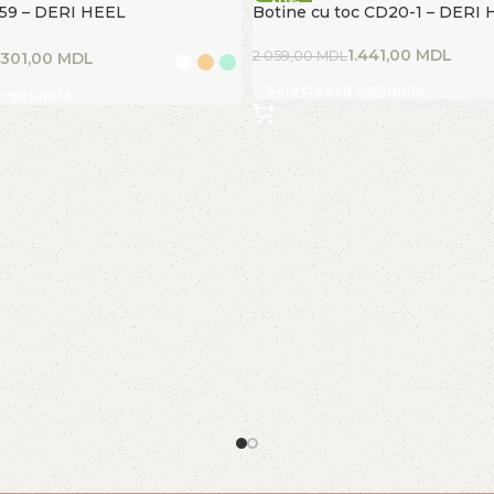
-30%
-59 – DERI HEEL
Botine cu toc CD20-1 – DERI
FIERBINTE
1.441,00
MDL
2.059,00
MDL
.301,00
MDL
Selectează opțiunile
opțiunile