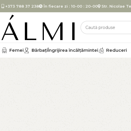
+373 788 37 238
În fiecare zi : 10-00 : 20-00
Str. Nicolae 
Femei
Bărbați
Îngrijirea încălţămintei
Reduceri