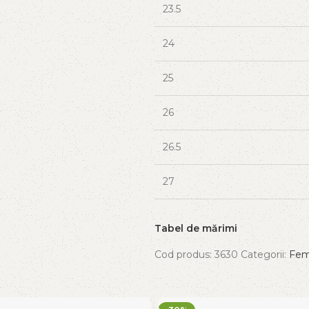
23.5
24
25
26
26.5
27
Tabel de mărimi
Cod produs:
3630
Categorii:
Fem