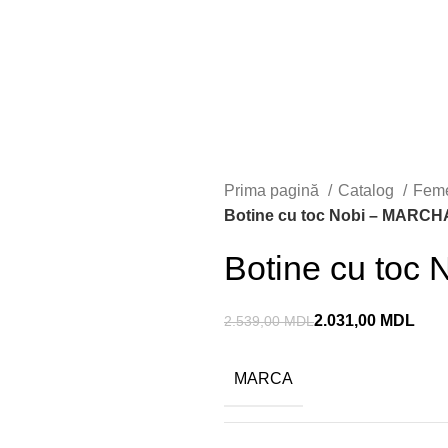
u 23
Prima pagină
Catalog
Fem
Botine cu toc Nobi – MARCH
Botine cu toc
2.031,00
MDL
2.539,00
MDL
MARCA