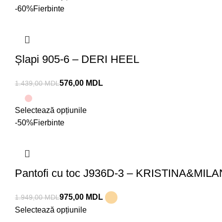
-60%
Fierbinte
Șlapi 905-6 – DERI HEEL
576,00
MDL
1.439,00
MDL
Selectează opțiunile
-50%
Fierbinte
Pantofi cu toc J936D-3 – KRISTINA&MILA
975,00
MDL
1.949,00
MDL
Selectează opțiunile