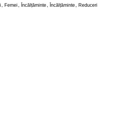
i
,
Femei
,
Încălțăminte
,
Încălțăminte
,
Reduceri