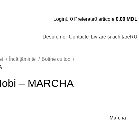
Login
0
Preferate
0
articole
0,00
MDL
Despre noi
Contacte
Livrare și achitare
RU
ei
Încălțăminte
Botine cu toc
A
 Nobi – MARCHA
Marcha