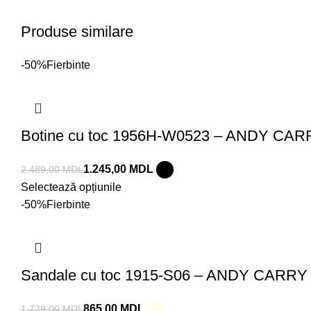
Produse similare
-50%
Fierbinte
Botine cu toc 1956H-W0523 – ANDY CAR
1.245,00
MDL
2.489,00
MDL
Selectează opțiunile
-50%
Fierbinte
Sandale cu toc 1915-S06 – ANDY CARRY
865,00
MDL
1.729,00
MDL