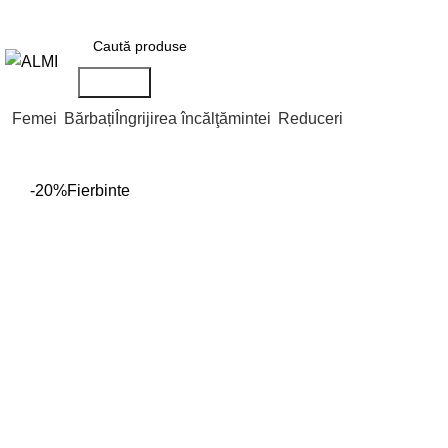
+373 788 37 238
În fiecare zi : 10-00 : 20-00
Str. Nicolae Testemițan
Căutare
Femei
Bărbați
Îngrijirea încălţămintei
Reduceri
-20%
Fierbinte