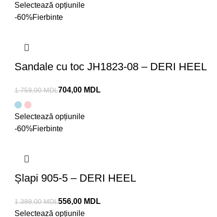
Selectează opțiunile
-60%
Fierbinte
Sandale cu toc JH1823-08 – DERI HEEL
704,00
MDL
1.759,00
MDL
Selectează opțiunile
-60%
Fierbinte
Șlapi 905-5 – DERI HEEL
556,00
MDL
1.389,00
MDL
Selectează opțiunile