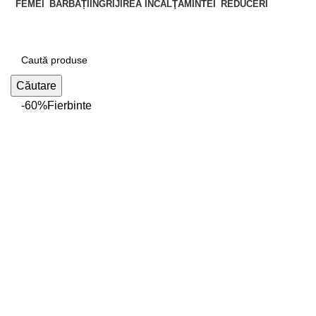
FEMEI
BĂRBAȚI
ÎNGRIJIREA ÎNCĂLŢĂMINTEI
REDUCERI
Căutare
-60%
Fierbinte