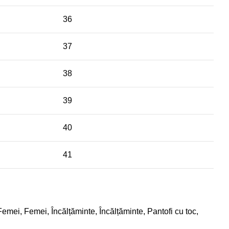
36
37
38
39
40
41
Femei
,
Femei
,
Încălțăminte
,
Încălțăminte
,
Pantofi cu toc
,