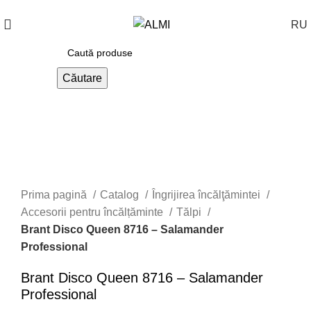
+373 788 37 238
În fiecare zi : 10-00 : 20-00
RU
Căutare
Prima pagină
Catalog
Îngrijirea încălţămintei
Accesorii pentru încălțăminte
Tălpi
Brant Disco Queen 8716 – Salamander
Professional
Brant Disco Queen 8716 – Salamander
Professional