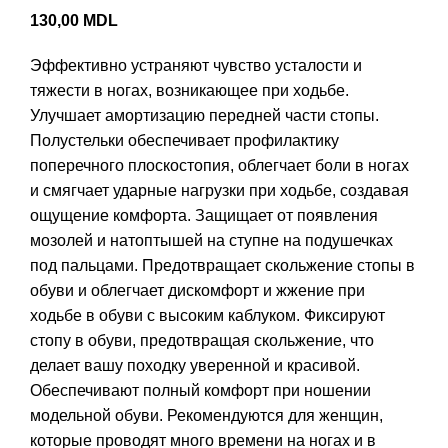
130,00
MDL
Эффективно устраняют чувство усталости и
тяжести в ногах, возникающее при ходьбе.
Улучшает амортизацию передней части стопы.
Полустельки обеспечивает профилактику
поперечного плоскостопия, облегчает боли в ногах
и смягчает ударные нагрузки при ходьбе, создавая
ощущение комфорта. Защищает от появления
мозолей и натоптышей на ступне на подушечках
под пальцами. Предотвращает скольжение стопы в
обуви и облегчает дискомфорт и жжение при
ходьбе в обуви с высоким каблуком. Фиксируют
стопу в обуви, предотвращая скольжение, что
делает вашу походку уверенной и красивой.
Обеспечивают полный комфорт при ношении
модельной обуви. Рекомендуются для женщин,
которые проводят много времени на ногах и в