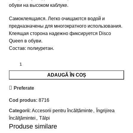
обуви на высоком каблуке.
Самоклеящаяся. Легко очищаются водой и
предназначены для многократного использования.
Клеящая сторона надежно фиксируется Disco
Queen в обуви.
Состав: полиуретан.
ADAUGĂ ÎN COȘ
Preferate
Cod produs:
8716
Categorii:
Accesorii pentru încălțăminte
,
Îngrijirea
încălţămintei
,
Tălpi
Produse similare