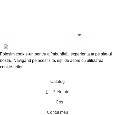
almi.md
© 2026 · All rights reserved · Made with
❤️
by
Cezar
·
Telegram
·
WhatsApp
Folosim cookie-uri pentru a îmbunătăți experiența ta pe site-ul
nostru. Navigând pe acest site, ești de acord cu utilizarea
cookie-urilor.
Accepta
Catalog
Preferate
Coș
Contul meu